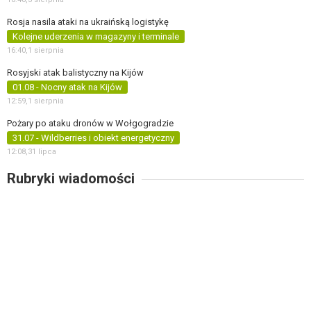
Rosja nasila ataki na ukraińską logistykę
Kolejne uderzenia w magazyny i terminale
16:40,
1 sierpnia
Rosyjski atak balistyczny na Kijów
01.08 - Nocny atak na Kijów
12:59,
1 sierpnia
Pożary po ataku dronów w Wołgogradzie
31.07 - Wildberries i obiekt energetyczny
12:08,
31 lipca
Rubryki wiadomości