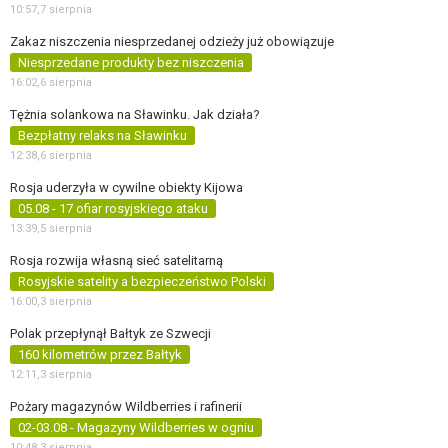
10:57,
7 sierpnia
Zakaz niszczenia niesprzedanej odzieży już obowiązuje
Niesprzedane produkty bez niszczenia
16:02,
6 sierpnia
Tężnia solankowa na Sławinku. Jak działa?
Bezpłatny relaks na Sławinku
12:38,
6 sierpnia
Rosja uderzyła w cywilne obiekty Kijowa
05.08 - 17 ofiar rosyjskiego ataku
13:39,
5 sierpnia
Rosja rozwija własną sieć satelitarną
Rosyjskie satelity a bezpieczeństwo Polski
16:00,
3 sierpnia
Polak przepłynął Bałtyk ze Szwecji
160 kilometrów przez Bałtyk
12:11,
3 sierpnia
Pożary magazynów Wildberries i rafinerii
02-03.08 - Magazyny Wildberries w ogniu
10:48,
3 sierpnia