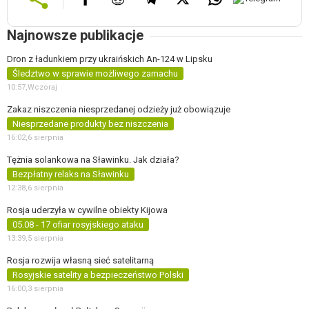
Najnowsze publikacje
Dron z ładunkiem przy ukraińskich An-124 w Lipsku
Śledztwo w sprawie możliwego zamachu
10:57,
Wczoraj
Zakaz niszczenia niesprzedanej odzieży już obowiązuje
Niesprzedane produkty bez niszczenia
16:02,
6 sierpnia
Tężnia solankowa na Sławinku. Jak działa?
Bezpłatny relaks na Sławinku
12:38,
6 sierpnia
Rosja uderzyła w cywilne obiekty Kijowa
05.08 - 17 ofiar rosyjskiego ataku
13:39,
5 sierpnia
Rosja rozwija własną sieć satelitarną
Rosyjskie satelity a bezpieczeństwo Polski
16:00,
3 sierpnia