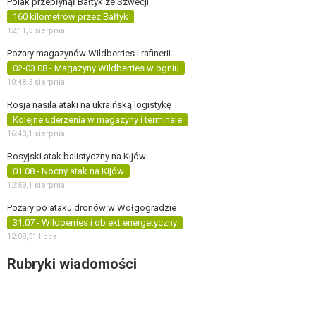
Polak przepłynął Bałtyk ze Szwecji
160 kilometrów przez Bałtyk
12:11,
3 sierpnia
Pożary magazynów Wildberries i rafinerii
02-03.08 - Magazyny Wildberries w ogniu
10:48,
3 sierpnia
Rosja nasila ataki na ukraińską logistykę
Kolejne uderzenia w magazyny i terminale
16:40,
1 sierpnia
Rosyjski atak balistyczny na Kijów
01.08 - Nocny atak na Kijów
12:59,
1 sierpnia
Pożary po ataku dronów w Wołgogradzie
31.07 - Wildberries i obiekt energetyczny
12:08,
31 lipca
Rubryki wiadomości