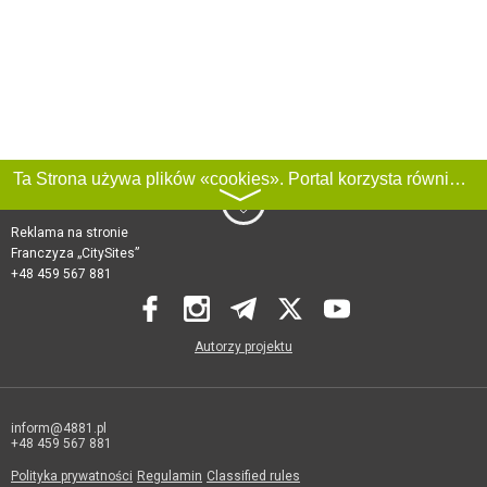
Ta Strona używa plików «cookies». Portal korzysta również z serwisu internetowego do zbierania danych technicznych o odwiedzających w celu uzyskania informacji marketingowych i statystycznych. Warunki przetwarzania danych odwiedzających Stronę, patrz:
〉
Reklama na stronie
Franczyza „CitySites”
+48 459 567 881
Autorzy projektu
inform@4881.pl
+48 459 567 881
Polityka prywatności
Regulamin
Classified rules