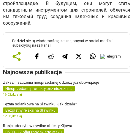
стройплощадке. В будущем, они могут стать
стандартным инструментом для строителей, облегчая
им тяжелый труд создания надежных и красивых
сооружений.
Podziel się tą wiadomością ze znajomymi w social media i
subskrybuj nasz kanał
Najnowsze publikacje
Zakaz niszczenia niesprzedanej odzieży już obowiązuje
Niesprzedane produkty bez niszczenia
16:02,
dzisiaj
Tężnia solankowa na Sławinku. Jak działa?
Bezpłatny relaks na Sławinku
12:38,
dzisiaj
Rosja uderzyła w cywilne obiekty Kijowa
05.08 - 17 ofiar rosyjskiego ataku