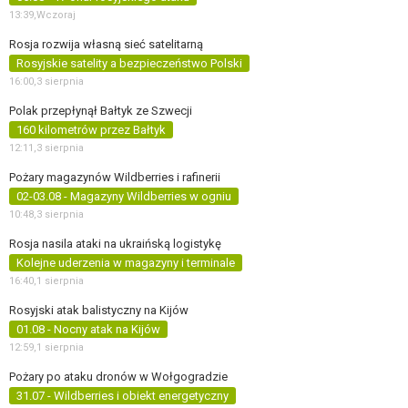
13:39,
Wczoraj
Rosja rozwija własną sieć satelitarną
Rosyjskie satelity a bezpieczeństwo Polski
16:00,
3 sierpnia
Polak przepłynął Bałtyk ze Szwecji
160 kilometrów przez Bałtyk
12:11,
3 sierpnia
Pożary magazynów Wildberries i rafinerii
02-03.08 - Magazyny Wildberries w ogniu
10:48,
3 sierpnia
Rosja nasila ataki na ukraińską logistykę
Kolejne uderzenia w magazyny i terminale
16:40,
1 sierpnia
Rosyjski atak balistyczny na Kijów
01.08 - Nocny atak na Kijów
12:59,
1 sierpnia
Pożary po ataku dronów w Wołgogradzie
31.07 - Wildberries i obiekt energetyczny