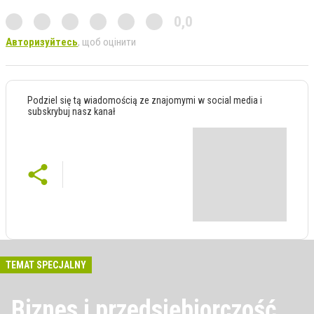
0,0
Авторизуйтесь
, щоб оцінити
Podziel się tą wiadomością ze znajomymi w social media i
subskrybuj nasz kanał
TEMAT SPECJALNY
Biznes i przedsiębiorczość