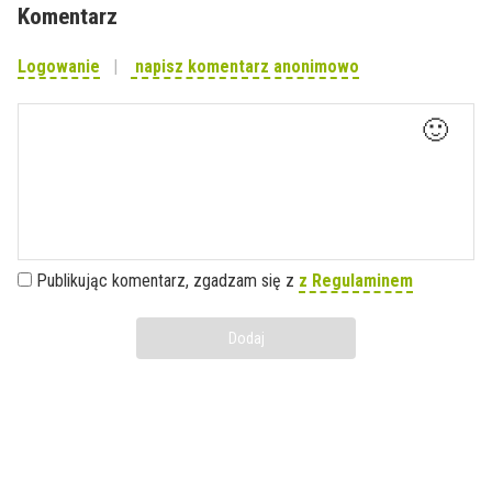
Komentarz
Logowanie
napisz komentarz anonimowo
🙂
Publikując komentarz, zgadzam się z
z Regulaminem
Dodaj