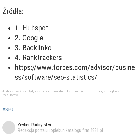
Źródła:
1. Hubspot
2. Google
3. Backlinko
4. Ranktrackers
https://www.forbes.com/advisor/busine
ss/software/seo-statistics/
Jeśli zauważysz błąd, zaznacz odpowiedni tekst i naciśnij Ctrl + Enter, aby zgłosić to
redaktorowi
#SEO
Yevhen Rudnytskyi
Redakcja portalu i opiekun katalogu firm 4881.pl