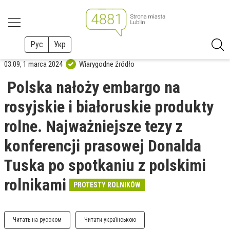
Рус
Укр
03:09, 1 marca 2024
Wiarygodne źródło
Polska nałoży embargo na
rosyjskie i białoruskie produkty
rolne. Najważniejsze tezy z
konferencji prasowej Donalda
Tuska po spotkaniu z polskimi
rolnikami
PROTESTY ROLNIKÓW
Читать на русском
Читати українською