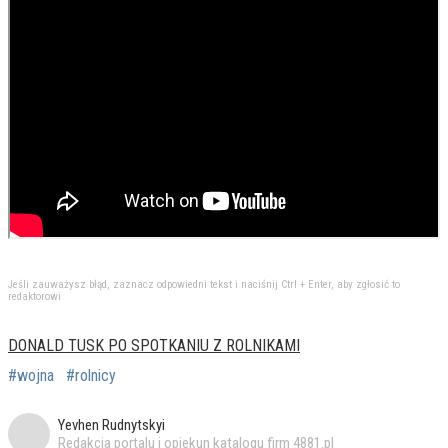
Jeśli zauważysz błąd, zaznacz odpowiedni tekst i naciśnij Ctrl + Enter, aby zgłosić to
redaktorowi
DONALD TUSK PO SPOTKANIU Z ROLNIKAMI
#wojna
#rolnicy
Yevhen Rudnytskyi
Redakcja portalu i opiekun katalogu firm 4881.pl