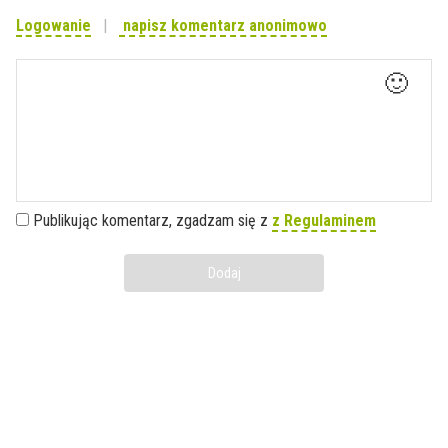
Logowanie
napisz komentarz anonimowo
🙂
Publikując komentarz, zgadzam się z
z Regulaminem
Dodaj