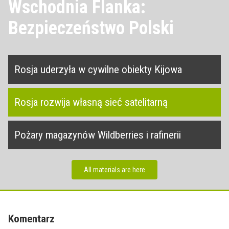
Wschodnia Flanka:
Bezpieczeństwo Polski
Rosja uderzyła w cywilne obiekty Kijowa
Rosja rozwija własną sieć satelitarną
Pożary magazynów Wildberries i rafinerii
All materials are here
Komentarz