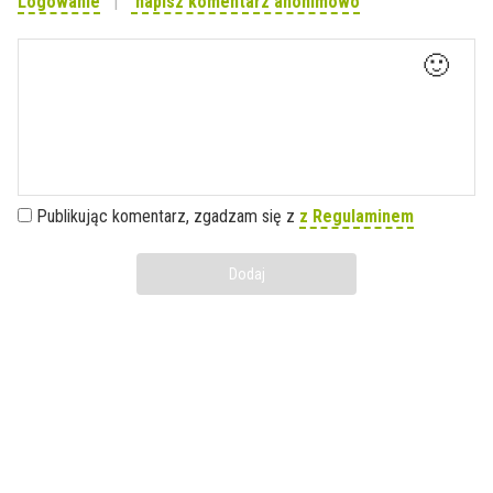
Logowanie
napisz komentarz anonimowo
🙂
Publikując komentarz, zgadzam się z
z Regulaminem
Dodaj