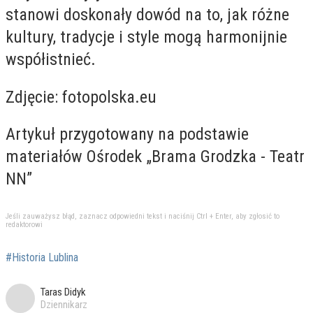
stanowi doskonały dowód na to, jak różne
kultury, tradycje i style mogą harmonijnie
współistnieć.
Zdjęcie: fotopolska.eu
Artykuł przygotowany na podstawie
materiałów Ośrodek „Brama Grodzka - Teatr
NN”
Jeśli zauważysz błąd, zaznacz odpowiedni tekst i naciśnij Ctrl + Enter, aby zgłosić to
redaktorowi
#Historia Lublina
Taras Didyk
Dziennikarz