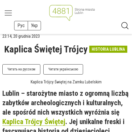
Рус
Укр
23:14, 20 grudnia 2023
Kaplica Świętej Trójcy
HISTORIA LUBLINA
Читать на русском
Читати українською
Kaplica Trójcy Świętej na Zamku Lubelskim
Lublin – starożytne miasto z ogromną liczbą
zabytków archeologicznych i kulturalnych,
ale spośród nich wszystkich wyróżnia się
Kaplica Trójcy Świętej
. Jej unikalne freski i
fascynująca historia od dziesięcioleci