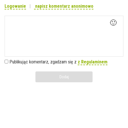
Logowanie
napisz komentarz anonimowo
🙂
Publikując komentarz, zgadzam się z
z Regulaminem
Dodaj