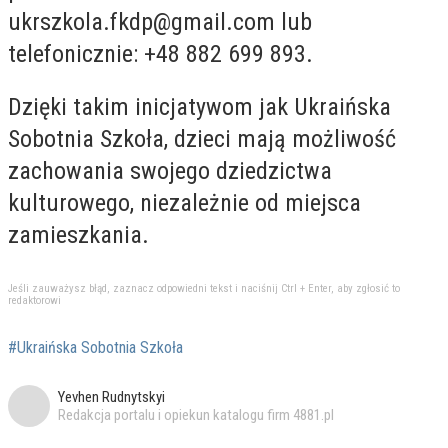
ukrszkola.fkdp@gmail.com
lub
telefonicznie: +48 882 699 893.
Dzięki takim inicjatywom jak Ukraińska
Sobotnia Szkoła, dzieci mają możliwość
zachowania swojego dziedzictwa
kulturowego, niezależnie od miejsca
zamieszkania.
Jeśli zauważysz błąd, zaznacz odpowiedni tekst i naciśnij Ctrl + Enter, aby zgłosić to
redaktorowi
#Ukraińska Sobotnia Szkoła
Yevhen Rudnytskyi
Redakcja portalu i opiekun katalogu firm 4881.pl