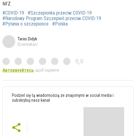
NFZ
#COVID-19
#Szczepionka przeciw COVID-19
#Narodowy Program Szczepień przeciw COVID-19
#Pytania o szczepionce
#Polska
Taras Didyk
Dziennikarz
0,0
Авторизуйтесь
, щоб оцінити
Podziel się tą wiadomością ze znajomymi w social media i
subskrybuj nasz kanał