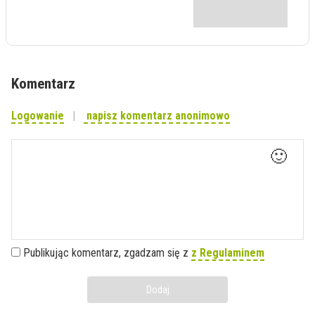
Komentarz
Logowanie
napisz komentarz anonimowo
🙂
Publikując komentarz, zgadzam się z
z Regulaminem
Dodaj