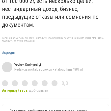
от 100 000 zł, есть несколько целей,
нестандартный доход, бизнес,
предыдущие отказы или сомнения по
документам.
Если вы заметили ошибку, выделите необходимый текст и нажмите Ctrl+Enter, чтобы
сообщить об этом редакции
#кредит
Yevhen Rudnytskyi
Redakcja portalu i opiekun katalogu firm 4881.pl
0,0
Авторизуйтесь
, щоб оцінити
Поделитесь этой новостью с друзьями в соцсетях и