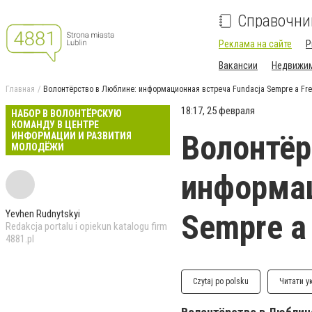
Справочни
Реклама на сайте
P
Вакансии
Недвижи
Главная
Волонтёрство в Люблине: информационная встреча Fundacja Sempre a Fre
18:17, 25 февраля
НАБОР В ВОЛОНТЁРСКУЮ
КОМАНДУ В ЦЕНТРЕ
Волонтёр
ИНФОРМАЦИИ И РАЗВИТИЯ
МОЛОДЁЖИ
информац
Yevhen Rudnytskyi
Sempre a
Redakcja portalu i opiekun katalogu firm
4881.pl
Czytaj po polsku
Читати у