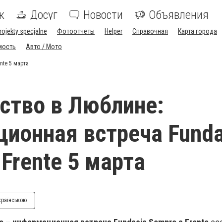
к
Досуг
Новости
Объявления
rojekty specjalne
Фотоотчеты
Helper
Справочная
Карта города
мость
Авто / Мото
nte 5 марта
ство в Люблине:
ионная встреча Funda
 Frente 5 марта
країнською