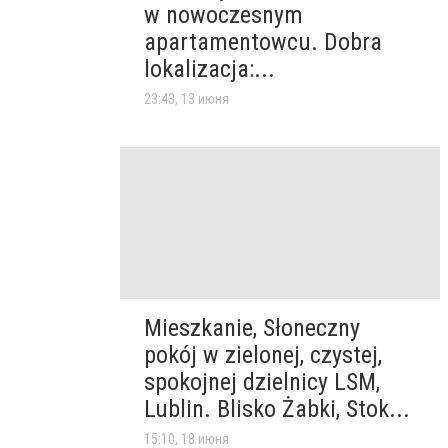
w nowoczesnym
apartamentowcu. Dobra
lokalizacja:...
23:43, 13 июня
Mieszkanie, Słoneczny
pokój w zielonej, czystej,
spokojnej dzielnicy LSM,
Lublin. Blisko Żabki, Stok...
15:10, 18 июня