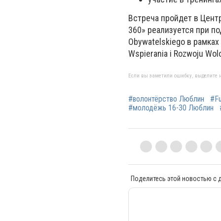
Встреча пройдет в Цент
360» реализуется при по
Obywatelskiego в рамках
Wspierania i Rozwoju Wol
Если вы заметили ошибку, выделите н
#волонтёрство Люблин
#Fu
#молодёжь 16-30 Люблин
Поделитесь этой новостью с д