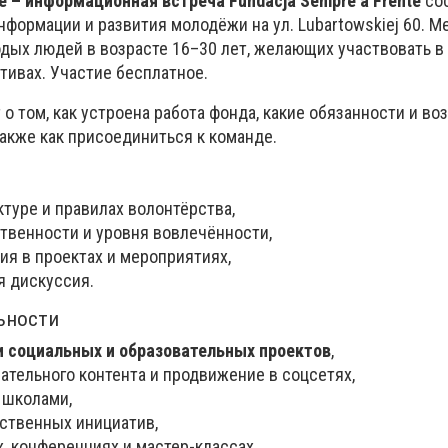
 – информационная встреча Fundacja Sempre a Frente
сос
информации и развития молодёжи на ул. Lubartowskiej 60. 
дых людей в возрасте 16–30 лет, желающих участвовать в
тивах. Участие бесплатное.
о том, как устроена работа фонда, какие обязанности и в
акже как присоединиться к команде.
туре и правилах волонтёрства,
твенности и уровня вовлечённости,
ия в проектах и мероприятиях,
я дискуссия.
ьности
и социальных и образовательных проектов
,
ательного контента и продвижение в соцсетях,
 школами,
ственных инициатив,
х, конференциях и мастер-классах.