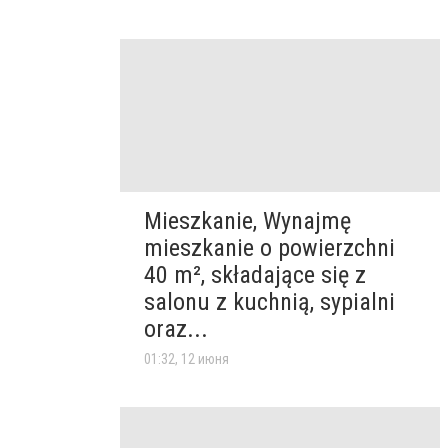
Mieszkanie, Wynajmę
mieszkanie o powierzchni
40 m², składające się z
salonu z kuchnią, sypialni
oraz...
01:32, 12 июня