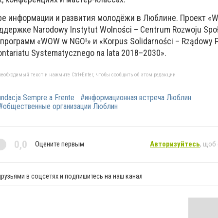
ре информации и развития молодёжи в Люблине. Проект «Wo
ддержке Narodowy Instytut Wolności – Centrum Rozwoju Sp
 программ «WOW w NGO!» и «Korpus Solidarności – Rządowy 
ontariatu Systematycznego na lata 2018–2030».
еобходимый текст и нажмите Ctrl+Enter, чтобы сообщить об этом редакции
ndacja Sempre a Frente
#информационная встреча Люблин
#общественные организации Люблин
0,0
Оцените первым
Авторизуйтесь
, щоб
рузьями в соцсетях и подпишитесь на наш канал