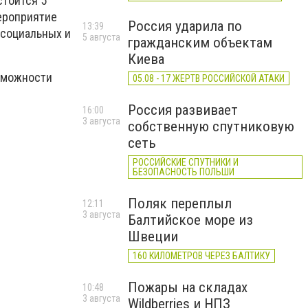
тоится 5
Мероприятие
Россия ударила по
13:39
 социальных и
5 августа
гражданским объектам
Киева
озможности
05.08 - 17 ЖЕРТВ РОССИЙСКОЙ АТАКИ
Россия развивает
16:00
3 августа
собственную спутниковую
сеть
РОССИЙСКИЕ СПУТНИКИ И
БЕЗОПАСНОСТЬ ПОЛЬШИ
Поляк переплыл
12:11
3 августа
Балтийское море из
Швеции
160 КИЛОМЕТРОВ ЧЕРЕЗ БАЛТИКУ
Пожары на складах
10:48
3 августа
Wildberries и НПЗ