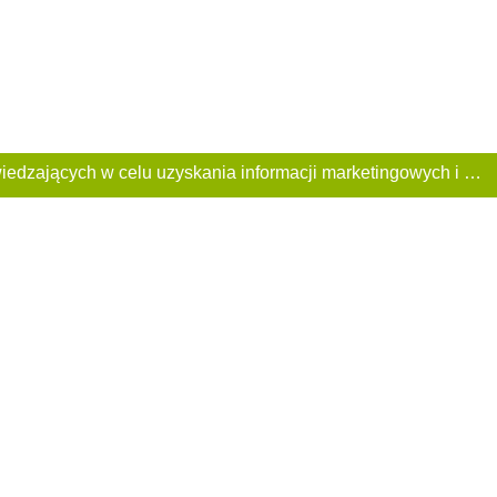
Ta Strona używa plików «cookies». Portal korzysta również z serwisu internetowego do zbierania danych technicznych o odwiedzających w celu uzyskania informacji marketingowych i statystycznych. Warunki przetwarzania danych odwiedzających Stronę, patrz: