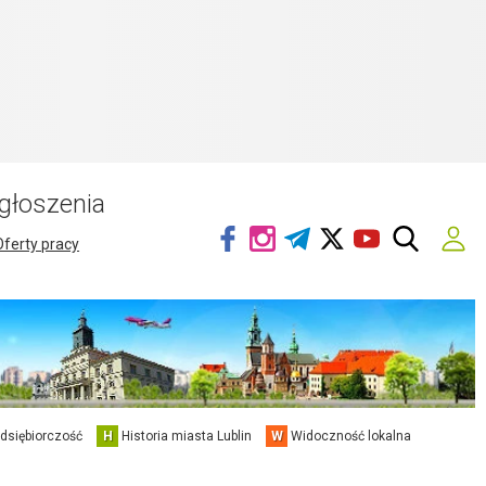
głoszenia
Oferty pracy
edsiębiorczość
H
Historia miasta Lublin
W
Widoczność lokalna