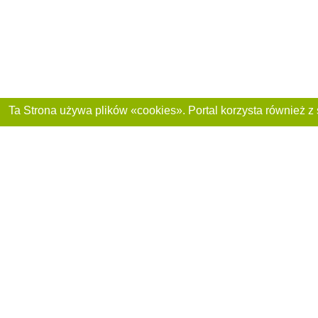
Dołącz do nas :
Reklama na stronie
Franczyza „CitySites”
+48 459 567 881
Autorzy projektu