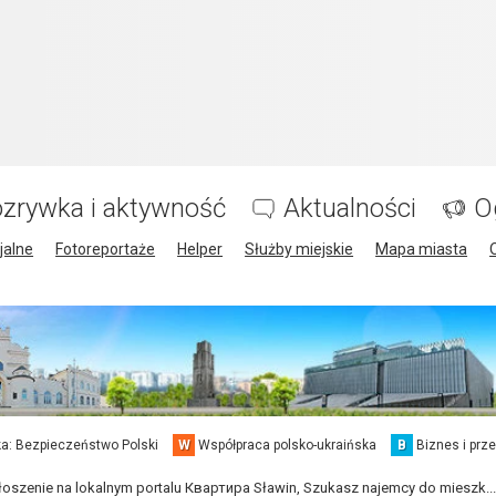
zrywka i aktywność
Aktualności
O
jalne
Fotoreportaże
Helper
Służby miejskie
Mapa miasta
a: Bezpieczeństwo Polski
W
Współpraca polsko-ukraińska
B
Biznes i prz
oszenie na lokalnym portalu Квартира Sławin, Szukasz najemcy do mieszk...