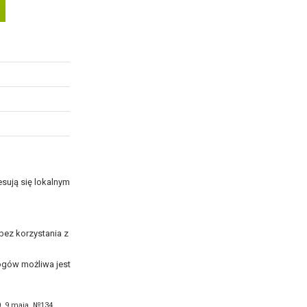
sują się lokalnym
bez korzystania z
ogów możliwa jest
0, 9 maja, №134