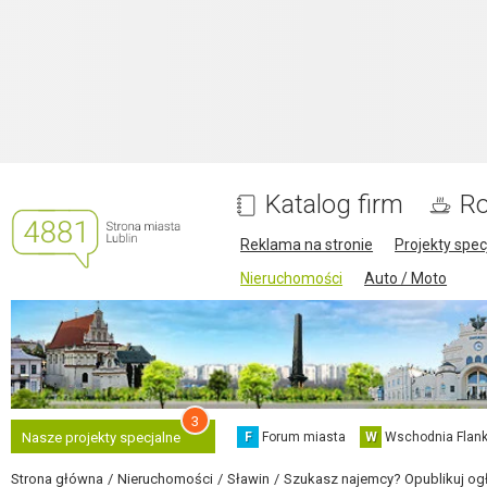
Katalog firm
Ro
Reklama na stronie
Projekty spec
Nieruchomości
Auto / Moto
3
F
Forum miasta
W
Wschodnia Flank
Nasze projekty specjalne
Strona główna
Nieruchomości
Sławin
Szukasz najemcy? Opublikuj ogł