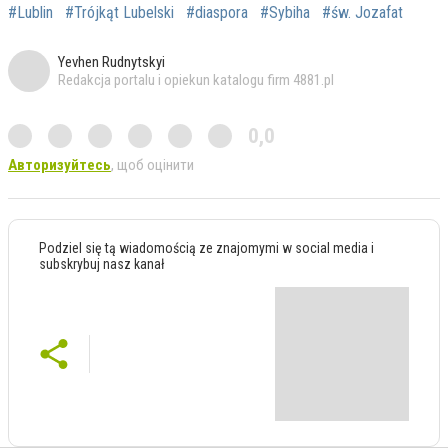
#Lublin
#Trójkąt Lubelski
#diaspora
#Sybiha
#św. Jozafat
Yevhen Rudnytskyi
Redakcja portalu i opiekun katalogu firm 4881.pl
0,0
Авторизуйтесь
, щоб оцінити
Podziel się tą wiadomością ze znajomymi w social media i
subskrybuj nasz kanał