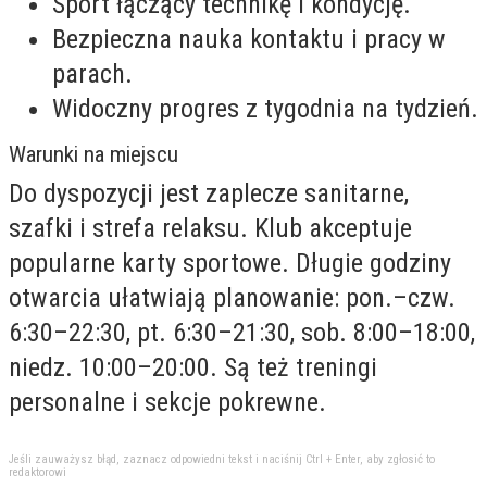
Sport łączący technikę i kondycję.
Bezpieczna nauka kontaktu i pracy w
parach.
Widoczny progres z tygodnia na tydzień.
Warunki na miejscu
Do dyspozycji jest zaplecze sanitarne,
szafki i strefa relaksu. Klub akceptuje
popularne karty sportowe. Długie godziny
otwarcia ułatwiają planowanie: pon.–czw.
6:30–22:30, pt. 6:30–21:30, sob. 8:00–18:00,
niedz. 10:00–20:00. Są też treningi
personalne i sekcje pokrewne.
Jeśli zauważysz błąd, zaznacz odpowiedni tekst i naciśnij Ctrl + Enter, aby zgłosić to
redaktorowi