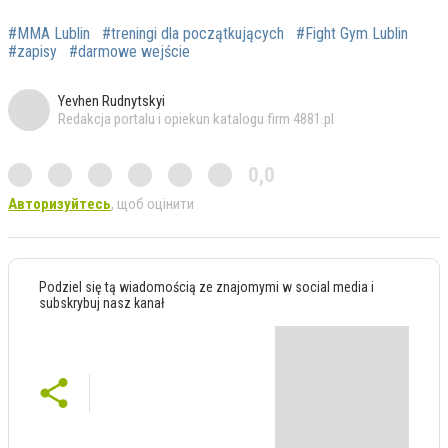
#MMA Lublin
#treningi dla początkujących
#Fight Gym Lublin
#zapisy
#darmowe wejście
Yevhen Rudnytskyi
Redakcja portalu i opiekun katalogu firm 4881.pl
0,0
Авторизуйтесь
, щоб оцінити
Podziel się tą wiadomością ze znajomymi w social media i
subskrybuj nasz kanał