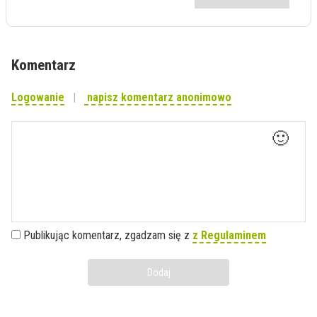
Komentarz
Logowanie
napisz komentarz anonimowo
🙂
Publikując komentarz, zgadzam się z
z Regulaminem
Dodaj