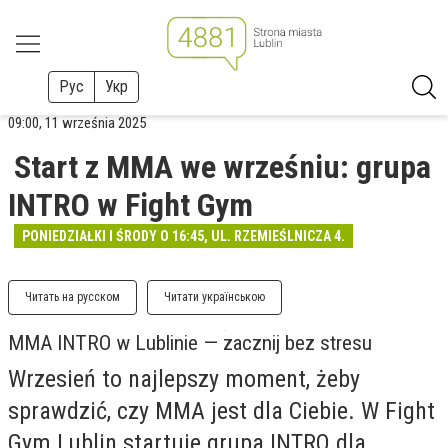
Рус
Укр
09:00, 11 września 2025
Start z MMA we wrześniu: grupa
INTRO w Fight Gym
PONIEDZIAŁKI I ŚRODY O 16:45, UL. RZEMIEŚLNICZA 4.
Читать на русском
Читати українською
MMA INTRO w Lublinie — zacznij bez stresu
Wrzesień to najlepszy moment, żeby
sprawdzić, czy MMA jest dla Ciebie. W Fight
Gym Lublin startuje grupa INTRO dla