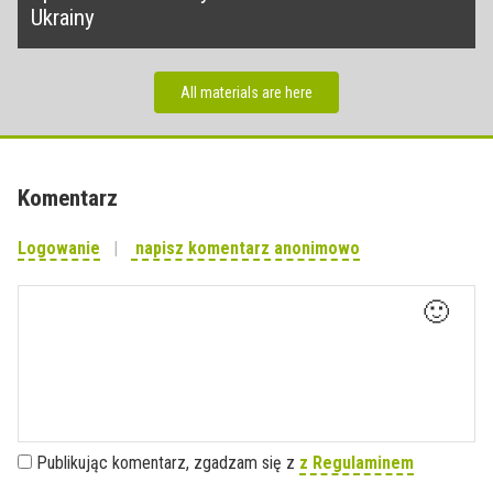
Ukrainy
All materials are here
Komentarz
Logowanie
napisz komentarz anonimowo
🙂
Publikując komentarz, zgadzam się z
z Regulaminem