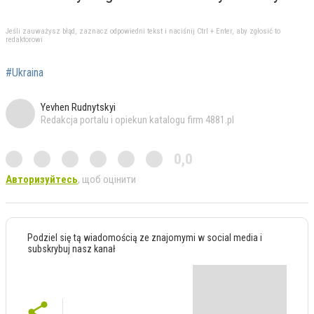
Jeśli zauważysz błąd, zaznacz odpowiedni tekst i naciśnij Ctrl + Enter, aby zgłosić to
redaktorowi
#Ukraina
Yevhen Rudnytskyi
Redakcja portalu i opiekun katalogu firm 4881.pl
0,0
Авторизуйтесь
, щоб оцінити
Podziel się tą wiadomością ze znajomymi w social media i
subskrybuj nasz kanał