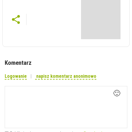
Komentarz
Logowanie
napisz komentarz anonimowo
🙂