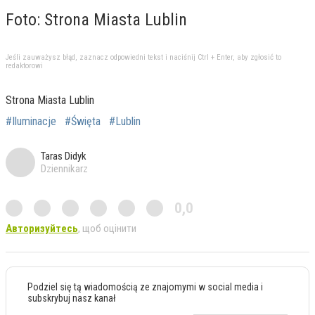
Foto: Strona Miasta Lublin
Jeśli zauważysz błąd, zaznacz odpowiedni tekst i naciśnij Ctrl + Enter, aby zgłosić to
redaktorowi
Strona Miasta Lublin
#Iluminacje
#Święta
#Lublin
Taras Didyk
Dziennikarz
0,0
Авторизуйтесь
, щоб оцінити
Podziel się tą wiadomością ze znajomymi w social media i
subskrybuj nasz kanał