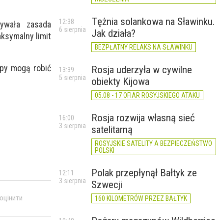
Tężnia solankowa na Sławinku.
12:38
ywała zasada
6 sierpnia
Jak działa?
ksymalny limit
BEZPŁATNY RELAKS NA SŁAWINKU
upy mogą robić
Rosja uderzyła w cywilne
13:39
5 sierpnia
obiekty Kijowa
05.08 - 17 OFIAR ROSYJSKIEGO ATAKU
Rosja rozwija własną sieć
16:00
3 sierpnia
satelitarną
ROSYJSKIE SATELITY A BEZPIECZEŃSTWO
POLSKI
Polak przepłynął Bałtyk ze
12:11
3 sierpnia
Szwecji
 оцінити
160 KILOMETRÓW PRZEZ BAŁTYK