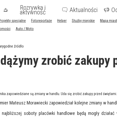
Rozrywka i
Aktualności
Og
aktywność
Projekty specjalne
Fotoreportaże
Helper
Służby miejskie
Mapa mias
homości
Auto / Moto
arygodne źródło
dążymy zrobić zakupy 
nika zapowiedziane są zmiany w handlu. Uda się zrobić zakupy przed świętami.
emier Mateusz Morawiecki zapowiedział kolejne zmiany w hand
 najbliższej soboty placówki handlowe będą mogły działać