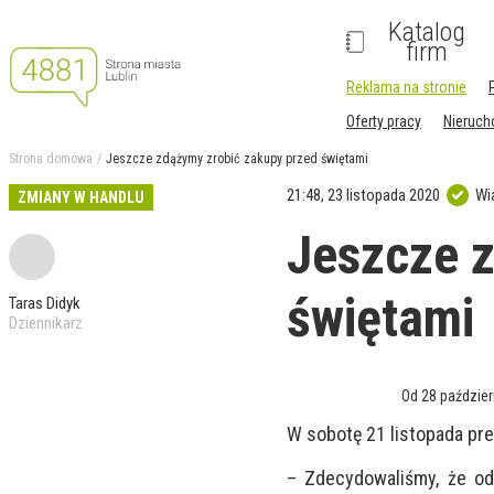
Katalog
firm
Reklama na stronie
Oferty pracy
Nieruc
Strona domowa
Jeszcze zdążymy zrobić zakupy przed świętami
21:48, 23 listopada 2020
Wi
ZMIANY W HANDLU
Jeszcze z
świętami
Taras Didyk
Dziennikarz
Od 28 paździer
W sobotę 21 listopada pr
–
Zdecydowaliśmy, że od