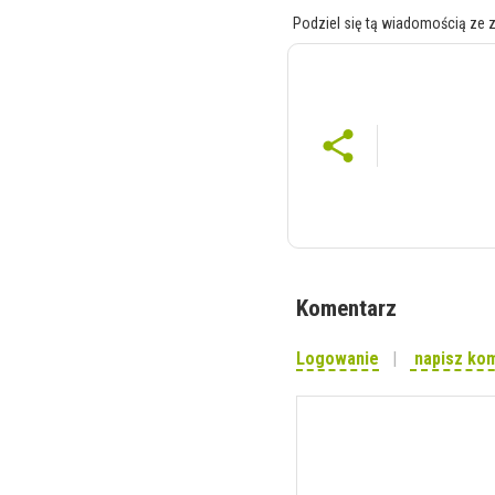
Podziel się tą wiadomością ze 
Komentarz
Logowanie
napisz ko