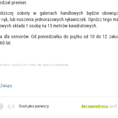
edział premier.
liższej soboty w galeriach handlowych będzie obowiąz
 rąk, lub noszenia jednorazowych rękawiczek
. Oprócz tego ma
owych składa
1 osobę na 15 metrów kwadratowych
.
a dla seniorów. Od poniedziałku do piątku od 10 do 12 zak
0 lat.
tekst i naciśnij Ctrl + Enter, aby zgłosić to redaktorowi
Zakupy
0,0
Oceń jako pierwszy
Авторизуйтесь
, щоб