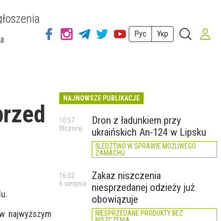
łoszenia
Рус
Укр
ta
NAJNOWSZE PUBLIKACJE
przed
Dron z ładunkiem przy
10:57
Wczoraj
ukraińskich An-124 w Lipsku
ŚLEDZTWO W SPRAWIE MOŻLIWEGO
ZAMACHU
Zakaz niszczenia
16:02
6 sierpnia
niesprzedanej odzieży już
lu.
obowiązuje
 w najwyższym
NIESPRZEDANE PRODUKTY BEZ
NISZCZENIA