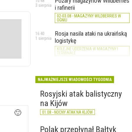
Pożary magazynów Wildberries
10:48
3 sierpnia
i rafinerii
02-03.08 - MAGAZYNY WILDBERRIES W
OGNIU
Rosja nasila ataki na ukraińską
16:40
1 sierpnia
logistykę
KOLEJNE UDERZENIA W MAGAZYNY I
TERMINALE
NAJWAŻNIEJSZE WIADOMOŚCI TYGODNIA
Rosyjski atak balistyczny
na Kijów
🙂
01.08 - NOCNY ATAK NA KIJÓW
Polak przepłynął Bałtyk