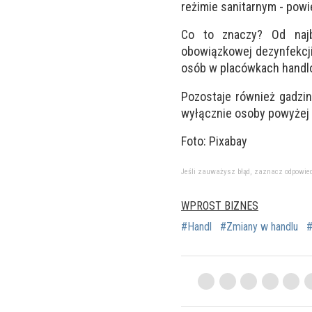
reżimie sanitarnym
- powi
Co to znaczy? Od najb
obowiązkowej dezynfekcji
osób w placówkach handl
Pozostaje również gadzin
wyłącznie osoby powyżej 6
Foto: Pixabay
Jeśli zauważysz błąd, zaznacz odpowiedni 
WPROST BIZNES
#Handl
#Zmiany w handlu
#