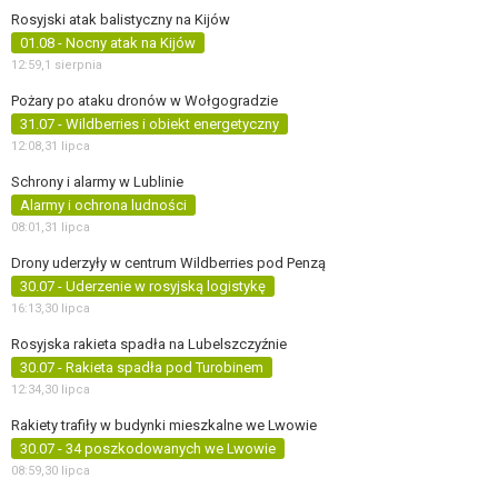
Rosyjski atak balistyczny na Kijów
01.08 - Nocny atak na Kijów
12:59,
1 sierpnia
Pożary po ataku dronów w Wołgogradzie
31.07 - Wildberries i obiekt energetyczny
12:08,
31 lipca
Schrony i alarmy w Lublinie
Alarmy i ochrona ludności
08:01,
31 lipca
Drony uderzyły w centrum Wildberries pod Penzą
30.07 - Uderzenie w rosyjską logistykę
16:13,
30 lipca
Rosyjska rakieta spadła na Lubelszczyźnie
30.07 - Rakieta spadła pod Turobinem
12:34,
30 lipca
Rakiety trafiły w budynki mieszkalne we Lwowie
30.07 - 34 poszkodowanych we Lwowie
08:59,
30 lipca