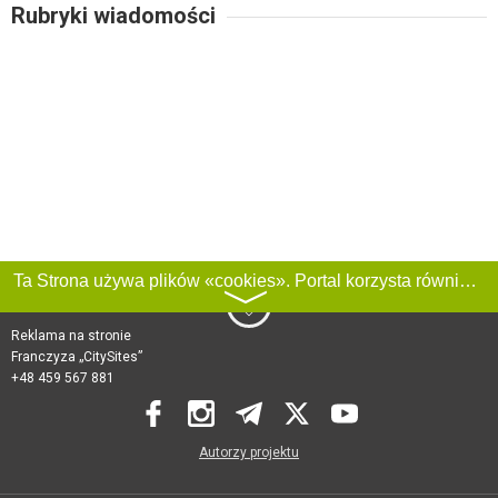
Rubryki wiadomości
Ta Strona używa plików «cookies». Portal korzysta również z serwisu internetowego do zbierania danych technicznych o odwiedzających w celu uzyskania informacji marketingowych i statystycznych. Warunki przetwarzania danych odwiedzających Stronę, patrz:
〉
Reklama na stronie
Franczyza „CitySites”
+48 459 567 881
Autorzy projektu