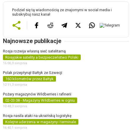
Podziel się tą wiadomością ze znajomymi w social media i
subskrybuj nasz kanał
Najnowsze publikacje
Rosja rozwija własną sieć satelitarną
Rosyjskie satelity a bezpieczeństwo Polski
16:00,
3 sierpnia
Polak przepłynął Bałtyk ze Szwecji
160 kilometrów przez Bałtyk
12:11,
3 sierpnia
Pożary magazynów Wildberries i rafinerii
02-03.08 - Magazyny Wildberries w ogniu
10:48,
3 sierpnia
Rosja nasila ataki na ukraińską logistykę
Kolejne uderzenia w magazyny i terminale
16:40,
1 sierpnia