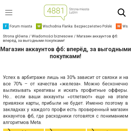
F
Forum miasta
W
Wschodnia Flanka: Bezpieczeństwo Polski
W
Wspó
Strona główna
Wiadomości biznesowe
Магазин аккаунтов фб:
вперёд, за выгодными покупками!
Магазин аккаунтов фб: вперёд, за выгодными
покупками!
Успех в арбитраже лишь на 30% зависит от связки и на
все 70% – от качества «железа». Можно бесконечно
вылизывать креативы и искать профитные офферы.
Но… если ваши аккаунты «отлетают» еще на этапе
привязки карты, прибыли не будет. Именно поэтому в
закладках у каждого профи есть проверенный магазин
аккаунтов фб, где расходники готовятся с пониманием
алгоритмов Meta.