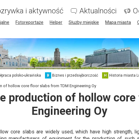
zrywka i aktywność
Aktualności
O
jalne
Fotoreportaże
Helper
Służby miejskie
Mapa miasta
łpraca polsko-ukraińska
B
Biznes i przedsiębiorczość
H
Historia miasta L
ion of hollow core floor slabs from TDM Engineering Oy
he production of hollow cor
Engineering Oy
llow core slabs are widely used, which have high strength, l
ing manufacturers of equipment for the production of such s