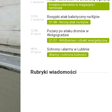
1 sierpnia
Kolejne uderzenia w magazyny i
terminale
12:59,
Rosyjski atak balistyczny na Kijów
1 sierpnia
01.08 - Nocny atak na Kijów
12:08,
Pożary po ataku dronów w
31 lipca
Wołgogradzie
31.07 - Wildberries i obiekt energetyczny
08:01,
Schrony i alarmy w Lublinie
31 lipca
Alarmy i ochrona ludności
Rubryki wiadomości