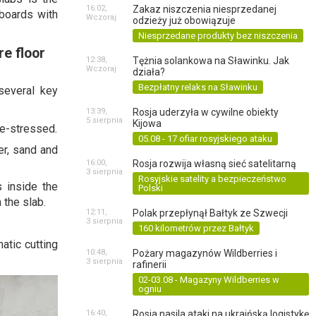
16:02,
Zakaz niszczenia niesprzedanej
boards with
Wczoraj
odzieży już obowiązuje
Niesprzedane produkty bez niszczenia
re floor
12:38,
Tężnia solankowa na Sławinku. Jak
Wczoraj
działa?
Bezpłatny relaks na Sławinku
several key
13:39,
Rosja uderzyła w cywilne obiekty
5 sierpnia
Kijowa
pre-stressed.
05.08 - 17 ofiar rosyjskiego ataku
er, sand and
16:00,
Rosja rozwija własną sieć satelitarną
3 sierpnia
Rosyjskie satelity a bezpieczeństwo
s inside the
Polski
 the slab.
12:11,
Polak przepłynął Bałtyk ze Szwecji
3 sierpnia
160 kilometrów przez Bałtyk
atic cutting
10:48,
Pożary magazynów Wildberries i
3 sierpnia
rafinerii
02-03.08 - Magazyny Wildberries w
ogniu
16:40,
Rosja nasila ataki na ukraińską logistykę