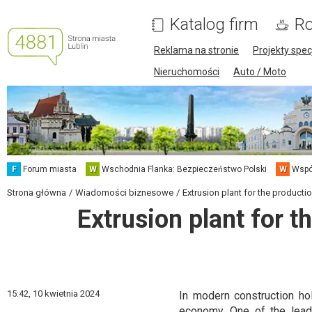
Katalog firm
Ro
Reklama na stronie
Projekty spec
Nieruchomości
Auto / Moto
F
Forum miasta
W
Wschodnia Flanka: Bezpieczeństwo Polski
W
Wspó
Strona główna
Wiadomości biznesowe
Extrusion plant for the product
Extrusion plant for t
15:42,
10 kwietnia 2024
In modern construction ho
economy. One of the lead