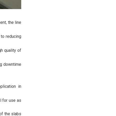
nt, the line
to reducing
h quality of
ing downtime
lication in
l for use as
of the slabs