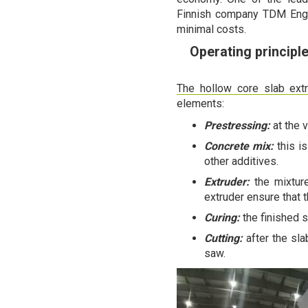
Finnish company TDM Engin
minimal costs.
Operating principle
The hollow core slab extr
elements:
Prestressing:
at the 
Concrete mix:
this i
other additives.
Extruder:
the mixture
extruder ensure that t
Curing:
the finished s
Cutting:
after the sla
saw.