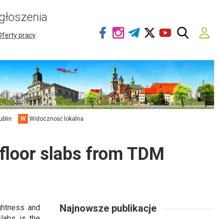
głoszenia
Oferty pracy
ublin
W
Widoczność lokalna
e floor slabs from TDM
Najnowsze publikacje
ightness and
labs is the