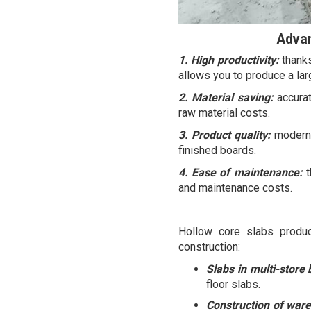
Advan
1. High productivity:
thanks
allows you to produce a lar
2. Material saving:
accurat
raw material costs.
3. Product quality:
modern 
finished boards.
4. Ease of maintenance:
t
and maintenance costs.
Hollow core slabs produc
construction:
Slabs in multi-store 
floor slabs.
Construction of wareh