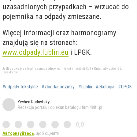
uzasadnionych przypadkach – wrzucać do
pojemnika na odpady zmieszane.
Więcej informacji oraz harmonogramy
znajdują się na stronach:
www.odpady.lublin.eu
i LPGK.
Jeśli zauważysz błąd, zaznacz odpowiedni tekst i naciśnij Ctrl + Enter, aby zgłosić to
redaktorowi
#odpady tekstylne
#zbiórka odzieży
#Lublin
#ekologia
#LPGK
Yevhen Rudnytskyi
Redakcja portalu i opiekun katalogu firm 4881.pl
0,0
Авторизуйтесь
, щоб оцінити