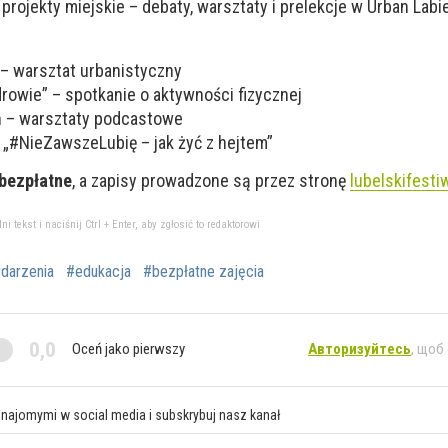
ojekty miejskie – debaty, warsztaty i prelekcje w Urban Labie
 – warsztat urbanistyczny
rowie” – spotkanie o aktywności fizycznej
n – warsztaty podcastowe
: „#NieZawszeLubię – jak żyć z hejtem”
bezpłatne
, a zapisy prowadzone są przez stronę
lubelskifesti
tekst i naciśnij Ctrl + Enter, aby zgłosić to redaktorowi
darzenia
#edukacja
#bezpłatne zajęcia
0,0
Oceń jako pierwszy
Авторизуйтесь
, щоб
znajomymi w social media i subskrybuj nasz kanał