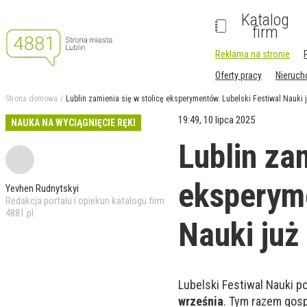
Katalog
firm
Reklama na stronie
Oferty pracy
Nieruc
Strona domowa
Lublin zamienia się w stolicę eksperymentów. Lubelski Festiwal Nauki 
19:49, 10 lipca 2025
NAUKA NA WYCIĄGNIĘCIE RĘKI
Lublin zam
eksperyme
Yevhen Rudnytskyi
Redakcja portalu i opiekun katalogu firm
4881.pl
Nauki już
Lubelski Festiwal Nauki p
września
. Tym razem gos