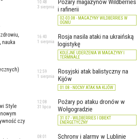
Pożary magazynów Wildberries
10:48
3 sierpnia
i rafinerii
02-03.08 - MAGAZYNY WILDBERRIES W
OGNIU
w
 zdrowiu,
Rosja nasila ataki na ukraińską
16:40
, nauka
1 sierpnia
logistykę
KOLEJNE UDERZENIA W MAGAZYNY I
TERMINALE
tycznych)
Rosyjski atak balistyczny na
12:59
1 sierpnia
Kijów
01.08 - NOCNY ATAK NA KIJÓW
Pożary po ataku dronów w
12:08
wi Style
31 lipca
Wołgogradzie
w nowym
31.07 - WILDBERRIES I OBIEKT
ktywność czy
ENERGETYCZNY
Schrony i alarmy w Lublinie
08:01