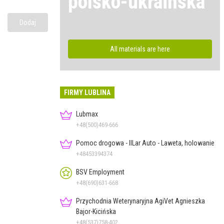
polsko-ukraińska
Dodaj
All materials are here
FIRMY LUBLINA
Lubmax
+48(500)469-666
Pomoc drogowa - IlLar Auto - Laweta, holowanie
+48453394374
BSV Employment
+48(690)631-668
Przychodnia Weterynaryjna AgiVet Agnieszka
Bajor-Kicińska
+48(537)758-402