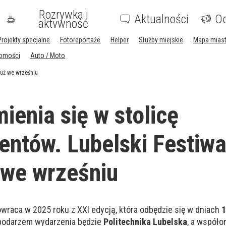
Rozrywka i
Aktualności
Og
aktywność
Projekty specjalne
Fotoreportaże
Helper
Służby miejskie
Mapa mias
homości
Auto / Moto
już we wrześniu
ienia się w stolicę
ntów. Lubelski Festiwa
 we wrześniu
owraca w 2025 roku z XXI edycją, która odbędzie się w dniach
podarzem wydarzenia będzie
Politechnika Lubelska
, a współo