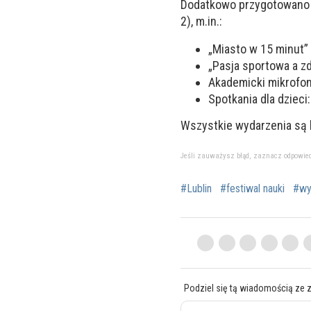
Dodatkowo przygotowano pr
2), m.in.:
„Miasto w 15 minut”
„Pasja sportowa a zd
Akademicki mikrofo
Spotkania dla dzieci
Wszystkie wydarzenia są
Jeśli zauważysz błąd, zaznacz odpowiedni 
#Lublin
#festiwal nauki
#wy
Podziel się tą wiadomością ze 