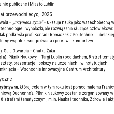
lnie publiczne i Miasto Lublin.
mat przewodni edycji 2025
iwalu –
„Inżynieria życia”
– ukazuje naukę jako wszechobecną 
 technologie i wynalazki, ale rozwiązania służące człowiekowi:
Jak podkreśla prof. Konrad Gromaszek z Politechniki Lubelskiej
emy współczesnego świata i poprawia komfort życia.
)
: Gala Otwarcia – Chatka Żaka
ela)
: Piknik Naukowy – Targi Lublin (pod dachem, 8 stref tema
rsztaty, prezentacje i pokazy na uczelniach i w instytucjach
Zamknięcia – Wschodnie Innowacyjne Centrum Architektury
tyczne
rytatywna
, której celem w tym roku jest pomoc małemu Franio
śniową Duchenne’a. Piknik Naukowy zostanie zorganizowany 
 8 strefami tematycznymi, m.in. Nauka i technika, Zdrowie i a