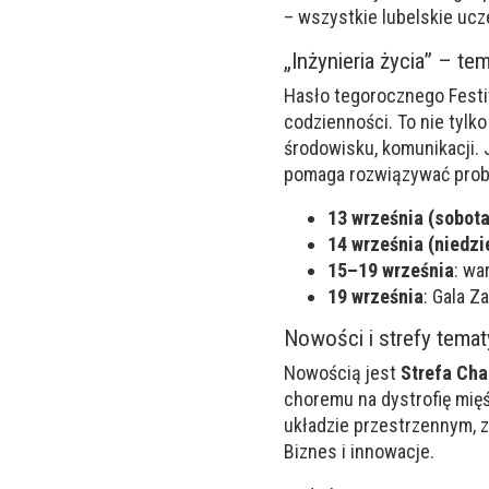
– wszystkie lubelskie ucze
„Inżynieria życia” – te
Hasło tegorocznego Fest
codzienności. To nie tylko
środowisku, komunikacji. 
pomaga rozwiązywać probl
13 września (sobota
14 września (niedzi
15–19 września
: wa
19 września
: Gala 
Nowości i strefy tema
Nowością jest
Strefa Cha
choremu na dystrofię mię
układzie przestrzennym, z
Biznes i innowacje.