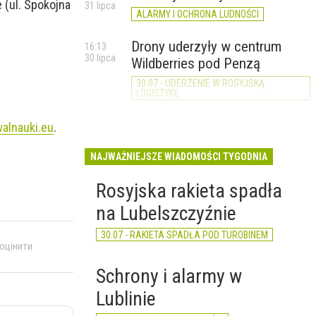
 (ul. Spokojna
31 lipca
ALARMY I OCHRONA LUDNOŚCI
Drony uderzyły w centrum
16:13
30 lipca
Wildberries pod Penzą
30.07 - UDERZENIE W ROSYJSKĄ
LOGISTYKĘ
walnauki.eu
.
NAJWAŻNIEJSZE WIADOMOŚCI TYGODNIA
Rosyjska rakieta spadła
na Lubelszczyźnie
30.07 - RAKIETA SPADŁA POD TUROBINEM
 оцінити
Schrony i alarmy w
Lublinie