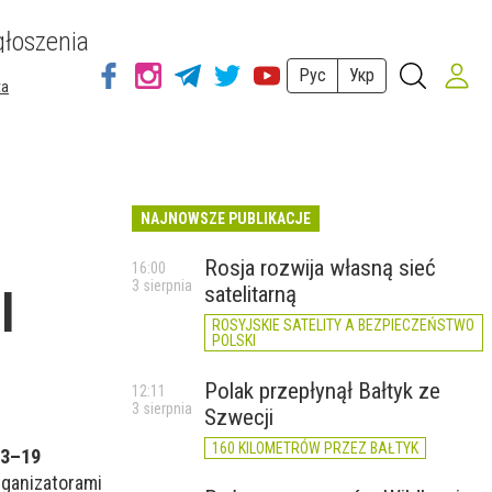
łoszenia
Рус
Укр
ta
NAJNOWSZE PUBLIKACJE
Rosja rozwija własną sieć
16:00
3 sierpnia
satelitarną
l
ROSYJSKIE SATELITY A BEZPIECZEŃSTWO
POLSKI
Polak przepłynął Bałtyk ze
12:11
3 sierpnia
Szwecji
160 KILOMETRÓW PRZEZ BAŁTYK
13–19
rganizatorami