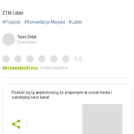
ZTM Lublin
#Pojazdy
#Komunilacja Miejska
#Lublin
Taras Didyk
Dziennikarz
0,0
Авторизируйтесь
, чтобы оценить
Podziel się tą wiadomością ze znajomymi w social media i
subskrybuj nasz kanał