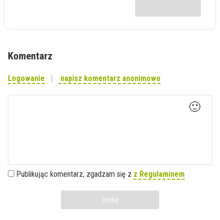
Komentarz
Logowanie
napisz komentarz anonimowo
🙂
Publikując komentarz, zgadzam się z
z Regulaminem
Dodaj