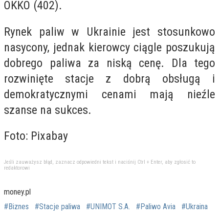
OKKO (402).
Rynek paliw w Ukrainie jest stosunkowo
nasycony, jednak kierowcy ciągle poszukują
dobrego paliwa za niską cenę. Dla tego
rozwinięte stacje z dobrą obsługą i
demokratycznymi cenami mają nieźle
szanse na sukces.
Foto: Pixabay
Jeśli zauważysz błąd, zaznacz odpowiedni tekst i naciśnij Ctrl + Enter, aby zgłosić to
redaktorowi
money.pl
#Biznes
#Stacje paliwa
#UNIMOT S.A.
#Paliwo Avia
#Ukraina