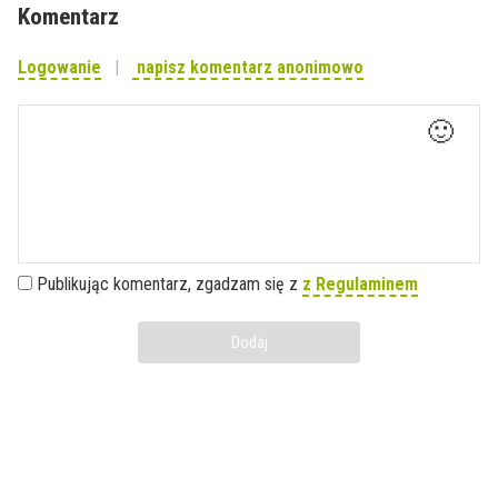
Komentarz
Logowanie
napisz komentarz anonimowo
🙂
Publikując komentarz, zgadzam się z
z Regulaminem
Dodaj