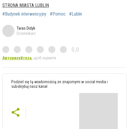
STRONA MIASTA LUBLIN
#Budynek interwencyjny
#Pomoc
#Lublin
Taras Didyk
Dziennikarz
0,0
Авторизуйтесь
, щоб оцінити
Podziel się tą wiadomością ze znajomymi w social media i
subskrybuj nasz kanał