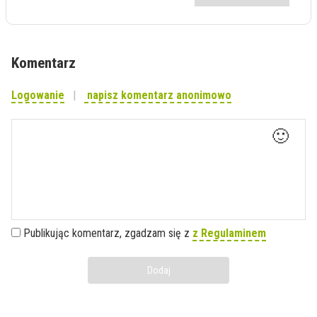
Komentarz
Logowanie
napisz komentarz anonimowo
🙂
Publikując komentarz, zgadzam się z
z Regulaminem
Dodaj