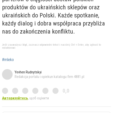
produktów do ukraińskich sklepów oraz
ukraińskich do Polski. Każde spotkanie,
każdy dialog i dobra współpraca przybliża
nas do zakończenia konfliktu.
Jeśli zauważysz błąd, zaznacz odpowiedni tekst i naciśnij Ctrl + Enter, aby zgłosić to
redaktorowi
#mleko
Yevhen Rudnytskyi
Redakcja portalu i opiekun katalogu firm 4881.pl
0,0
Авторизуйтесь
, щоб оцінити