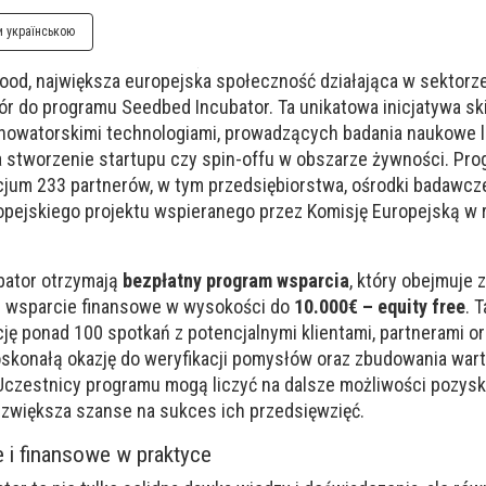
и українською
 Food, największa europejska społeczność działająca w sektorze
r do programu Seedbed Incubator. Ta unikatowa inicjatywa sk
nowatorskimi technologiami, prowadzących badania naukowe 
 stworzenie startupu czy spin-offu w obszarze żywności. Pro
cjum 233 partnerów, w tym przedsiębiorstwa, ośrodki badawcz
uropejskiego projektu wspieranego przez Komisję Europejską w
bator otrzymają
bezpłatny program wsparcia
, który obejmuje
k i wsparcie finansowe w wysokości do
10.000€ – equity free
. 
ję ponad 100 spotkań z potencjalnymi klientami, partnerami o
doskonałą okazję do weryfikacji pomysłów oraz zbudowania wa
czestnicy programu mogą liczyć na dalsze możliwości pozysk
o zwiększa szanse na sukces ich przedsięwzięć.
 i finansowe w praktyce