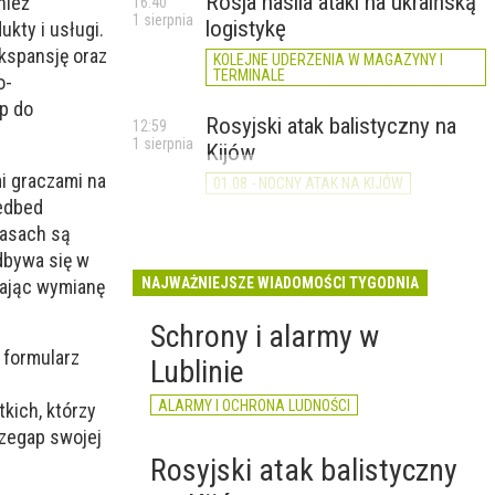
Rosja nasila ataki na ukraińską
nież
16:40
1 sierpnia
logistykę
kty i usługi.
kspansję oraz
KOLEJNE UDERZENIA W MAGAZYNY I
TERMINALE
o-
p do
Rosyjski atak balistyczny na
12:59
1 sierpnia
Kijów
i graczami na
01.08 - NOCNY ATAK NA KIJÓW
eedbed
zasach są
dbywa się w
NAJWAŻNIEJSZE WIADOMOŚCI TYGODNIA
zając wymianę
Schrony i alarmy w
 formularz
Lublinie
ALARMY I OCHRONA LUDNOŚCI
tkich, którzy
rzegap swojej
Rosyjski atak balistyczny