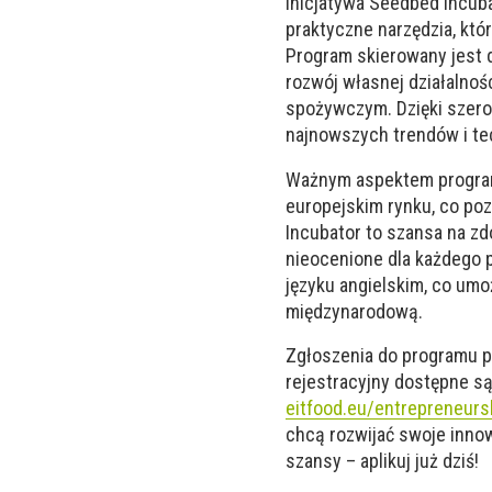
Inicjatywa Seedbed Incuba
praktyczne narzędzia, któ
Program skierowany jest 
rozwój własnej działalnoś
spożywczym. Dzięki szero
najnowszych trendów i te
Ważnym aspektem program
europejskim rynku, co po
Incubator to szansa na zd
nieocenione dla każdego p
języku angielskim, co umo
międzynarodową.
Zgłoszenia do programu p
rejestracyjny dostępne są
eitfood.eu/entrepreneurs
chcą rozwijać swoje innow
szansy – aplikuj już dziś!