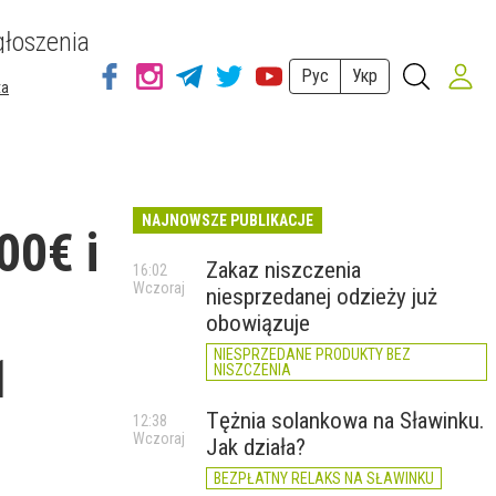
łoszenia
Рус
Укр
ta
NAJNOWSZE PUBLIKACJE
00€ i
Zakaz niszczenia
16:02
Wczoraj
niesprzedanej odzieży już
obowiązuje
NIESPRZEDANE PRODUKTY BEZ
1
NISZCZENIA
Tężnia solankowa na Sławinku.
12:38
Wczoraj
Jak działa?
BEZPŁATNY RELAKS NA SŁAWINKU