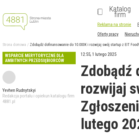
Katalog
firm
Reklama na stronie
Oferty pracy
Nieruc
Strona domowa
Zdobądź dofinansowanie do 10.000€ i rozwijaj swój startup z EIT Food
12:55, 1 lutego 2025
WSPARCIE MERYTORYCZNE DLA
AMBITNYCH PRZEDSIĘBIORCÓW
Zdobądź d
rozwijaj s
Yevhen Rudnytskyi
Redakcja portalu i opiekun katalogu firm
Zgłoszeni
4881.pl
lutego 20