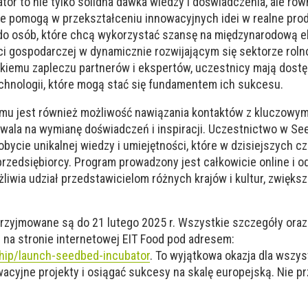
tor to nie tylko solidna dawka wiedzy i doświadczenia, ale rów
re pomogą w przekształceniu innowacyjnych idei w realne produ
do osób, które chcą wykorzystać szansę na międzynarodową e
ci gospodarczej w dynamicznie rozwijającym się sektorze roln
kiemu zapleczu partnerów i ekspertów, uczestnicy mają dostę
chnologii, które mogą stać się fundamentem ich sukcesu.
u jest również możliwość nawiązania kontaktów z kluczowym
zwala na wymianę doświadczeń i inspiracji. Uczestnictwo w S
obycie unikalnej wiedzy i umiejętności, które w dzisiejszych c
rzedsiębiorcy. Program prowadzony jest całkowicie online i o
żliwia udział przedstawicielom różnych krajów i kultur, zwięks
rzyjmowane są do 21 lutego 2025 r. Wszystkie szczegóły oraz
 na stronie internetowej EIT Food pod adresem:
hip/launch-seedbed-incubator
. To wyjątkowa okazja dla wszys
acyjne projekty i osiągać sukcesy na skalę europejską. Nie p