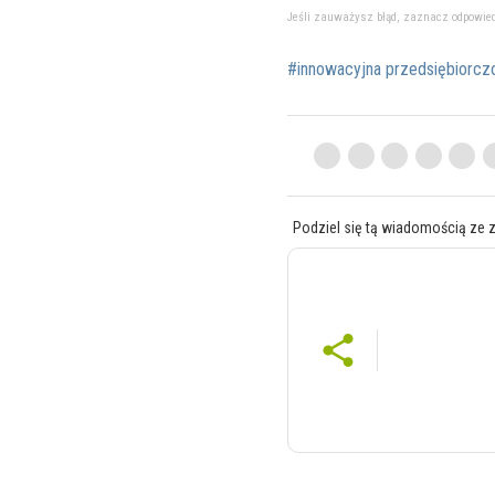
Jeśli zauważysz błąd, zaznacz odpowiedni 
#innowacyjna przedsiębiorcz
Podziel się tą wiadomością ze 