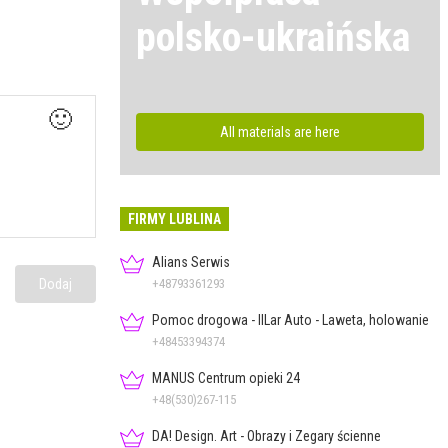
polsko-ukraińska
🙂
All materials are here
FIRMY LUBLINA
Alians Serwis
+48793361293
Dodaj
Pomoc drogowa - IlLar Auto - Laweta, holowanie
+48453394374
MANUS Centrum opieki 24
+48(530)267-115
DA! Design. Art - Obrazy i Zegary ścienne