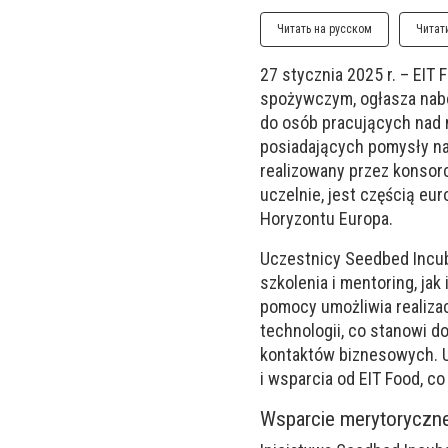
Читать на русском
Читат
27 stycznia 2025 r. – EIT
spożywczym, ogłasza nabó
do osób pracujących nad 
posiadających pomysły na
realizowany przez konsor
uczelnie, jest częścią e
Horyzontu Europa.
Uczestnicy Seedbed Incu
szkolenia i mentoring, ja
pomocy umożliwia realizac
technologii, co stanowi 
kontaktów biznesowych. U
i wsparcia od EIT Food, c
Wsparcie merytoryczne