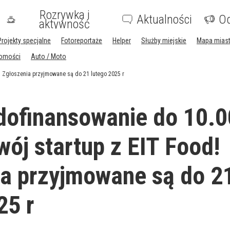
Rozrywka i
Aktualności
Og
aktywność
Projekty specjalne
Fotoreportaże
Helper
Służby miejskie
Mapa mias
homości
Auto / Moto
! Zgłoszenia przyjmowane są do 21 lutego 2025 r
ofinansowanie do 10.0
wój startup z EIT Food!
a przyjmowane są do 2
25 r