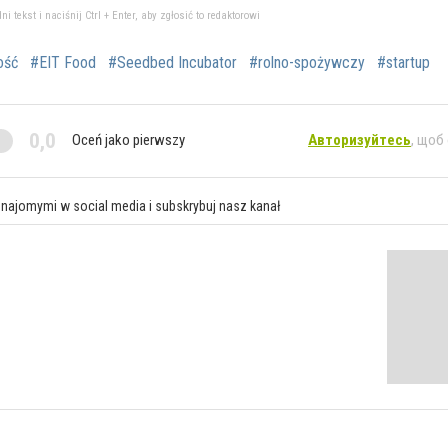
tekst i naciśnij Ctrl + Enter, aby zgłosić to redaktorowi
ość
#EIT Food
#Seedbed Incubator
#rolno-spożywczy
#startup
0,0
Oceń jako pierwszy
Авторизуйтесь
, щоб
znajomymi w social media i subskrybuj nasz kanał