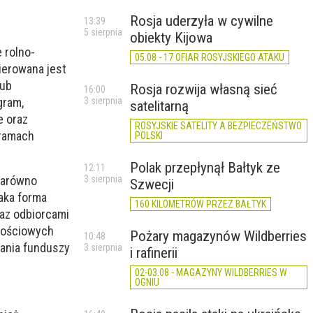
Rosja uderzyła w cywilne
13:39
5 sierpnia
obiekty Kijowa
 rolno-
05.08 - 17 OFIAR ROSYJSKIEGO ATAKU
ierowana jest
lub
Rosja rozwija własną sieć
16:00
gram,
3 sierpnia
satelitarną
e oraz
ROSYJSKIE SATELITY A BEZPIECZEŃSTWO
 ramach
POLSKI
Polak przepłynął Bałtyk ze
12:11
3 sierpnia
 zarówno
Szwecji
Taka forma
160 KILOMETRÓW PRZEZ BAŁTYK
raz odbiorcami
rtościowych
Pożary magazynów Wildberries
10:48
ania funduszy
3 sierpnia
i rafinerii
02-03.08 - MAGAZYNY WILDBERRIES W
OGNIU