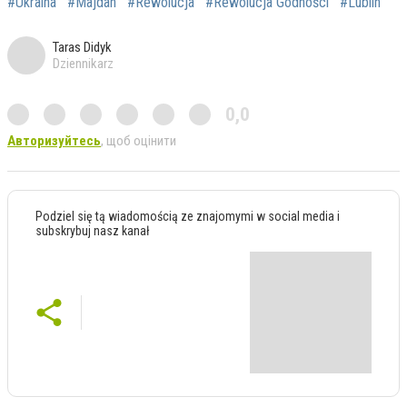
#Ukraina
#Majdan
#Rewolucja
#Rewolucja Godności
#Lublin
Taras Didyk
Dziennikarz
0,0
Авторизуйтесь
, щоб оцінити
Podziel się tą wiadomością ze znajomymi w social media i
subskrybuj nasz kanał