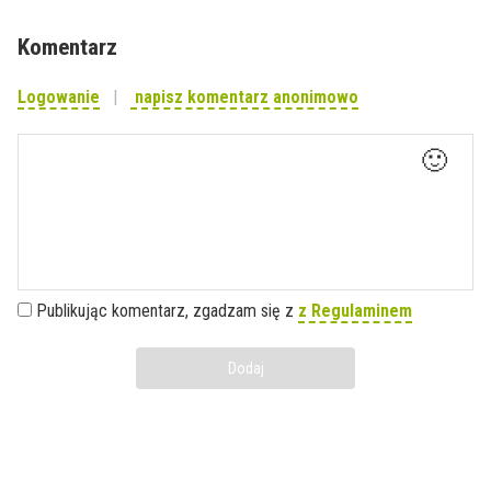
Komentarz
Logowanie
napisz komentarz anonimowo
🙂
Publikując komentarz, zgadzam się z
z Regulaminem
Dodaj