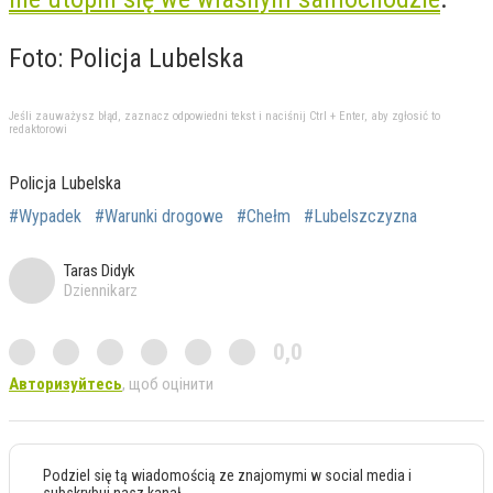
Foto: Policja Lubelska
Jeśli zauważysz błąd, zaznacz odpowiedni tekst i naciśnij Ctrl + Enter, aby zgłosić to
redaktorowi
Policja Lubelska
#Wypadek
#Warunki drogowe
#Chełm
#Lubelszczyzna
Taras Didyk
Dziennikarz
0,0
Авторизуйтесь
, щоб оцінити
Podziel się tą wiadomością ze znajomymi w social media i