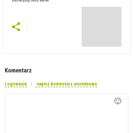
subskrybuj nasz kanał
Komentarz
Logowanie
napisz komentarz anonimowo
🙂