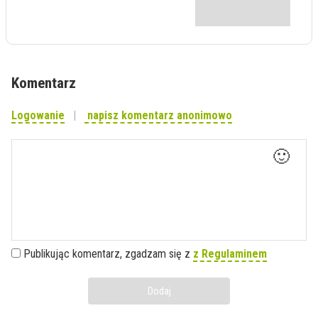
Komentarz
Logowanie
napisz komentarz anonimowo
🙂
Publikując komentarz, zgadzam się z
z Regulaminem
Dodaj