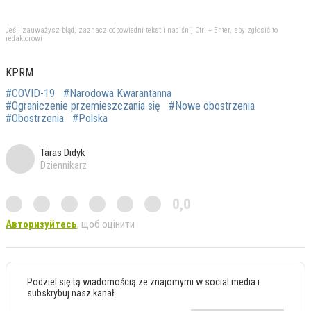
Jeśli zauważysz błąd, zaznacz odpowiedni tekst i naciśnij Ctrl + Enter, aby zgłosić to
redaktorowi
KPRM
#COVID-19
#Narodowa Kwarantanna
#Ograniczenie przemieszczania się
#Nowe obostrzenia
#Obostrzenia
#Polska
Taras Didyk
Dziennikarz
0,0
Авторизуйтесь
, щоб оцінити
Podziel się tą wiadomością ze znajomymi w social media i
subskrybuj nasz kanał