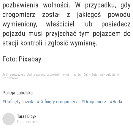
pozbawienia wolności. W przypadku, gdy
drogomierz został z jakiegoś powodu
wymieniony, właściciel lub posiadacz
pojazdu musi przyjechać tym pojazdem do
stacji kontroli i zgłosić wymianę.
Foto: Pixabay
Jeśli zauważysz błąd, zaznacz odpowiedni tekst i naciśnij Ctrl + Enter, aby zgłosić to
redaktorowi
Policja Lubelska
#Cofnięty licznik
#Cofnięty drogomierz
#Drogomierz
#Borki
Taras Didyk
Dziennikarz