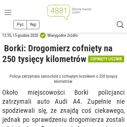
Рус
Укр
12:35, 15 grudnia 2020
Wiarygodne źródło
Borki: Drogomierz cofnięty na
250 tysięcy kilometrów
COFNIĘTY LICZNIK
Policja zatrzymała samochód z cofniętym licznikiem o 250 tysięcy
kilometrów.
Około miejscowości Borki policjanci
zatrzymali auto Audi A4. Zupełnie nie
spodziewali się, że znajdą coś ciekawego,
jednak po sprawdzeniu drogomierza zostali