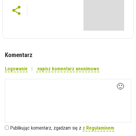
Komentarz
Logowanie
napisz komentarz anonimowo
🙂
Publikując komentarz, zgadzam się z
z Regulaminem