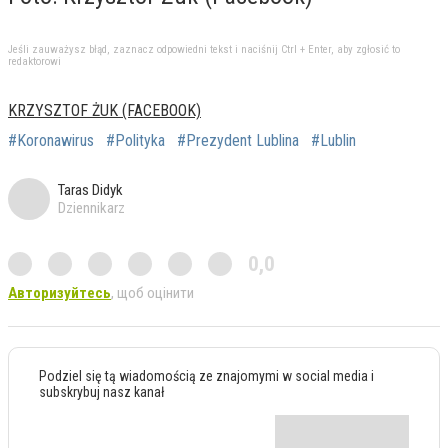
Jeśli zauważysz błąd, zaznacz odpowiedni tekst i naciśnij Ctrl + Enter, aby zgłosić to
redaktorowi
KRZYSZTOF ŻUK (FACEBOOK)
#Koronawirus
#Polityka
#Prezydent Lublina
#Lublin
Taras Didyk
Dziennikarz
0,0
Авторизуйтесь
, щоб оцінити
Podziel się tą wiadomością ze znajomymi w social media i
subskrybuj nasz kanał