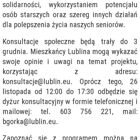
solidarności, wykorzystaniem potencjału
osób starszych oraz szereg innych działań
dla polepszenia życia naszych seniorów.
Konsultacje społeczne będą trały do 3
grudnia. Mieszkańcy Lublina mogą wykazać
swoje opinie i uwagi na temat projektu,
korzystając z
adresu:
konsultacje@lublin.eu
.
Oprócz tego, 26
listopada od 12:00 do 17:30 odbędzie się
dyżur konsultacyjny w formie telefonicznej i
mailowej: tel.
603 756 221
, mail:
bgorka@lublin.eu
.
Zapoznać się z programem można na