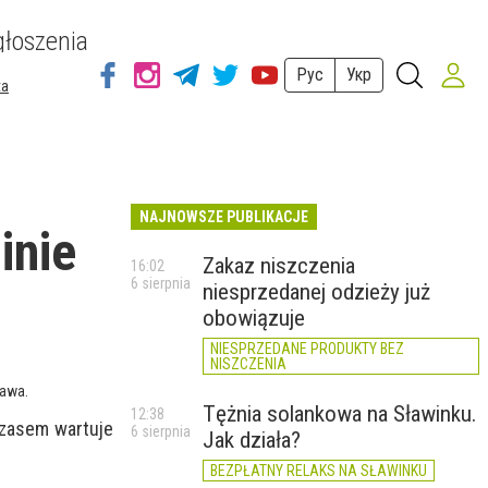
łoszenia
Рус
Укр
ta
NAJNOWSZE PUBLIKACJE
inie
Zakaz niszczenia
16:02
6 sierpnia
niesprzedanej odzieży już
obowiązuje
NIESPRZEDANE PRODUKTY BEZ
NISZCZENIA
tawa.
Tężnia solankowa na Sławinku.
12:38
czasem wartuje
6 sierpnia
Jak działa?
BEZPŁATNY RELAKS NA SŁAWINKU