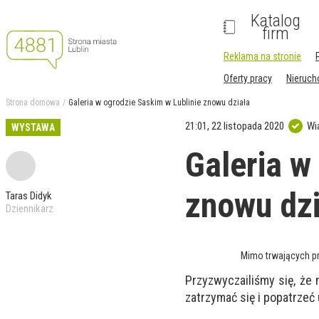
Katalog
firm
Reklama na stronie
Oferty pracy
Nieruc
Strona domowa
Galeria w ogrodzie Saskim w Lublinie znowu działa
21:01, 22 listopada 2020
Wi
WYSTAWA
Galeria w
znowu dzi
Taras Didyk
Dziennikarz
Mimo trwających p
Przyzwyczailiśmy się, że
zatrzymać się i popatrzeć 