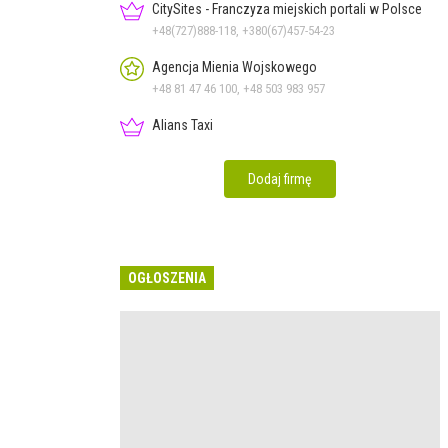
CitySites - Franczyza miejskich portali w Polsce
+48(727)888-118, +380(67)457-54-23
Agencja Mienia Wojskowego
+48 81 47 46 100, +48 503 983 957
Alians Taxi
Dodaj firmę
OGŁOSZENIA