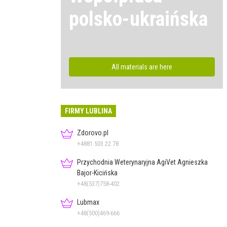
polsko-ukraińska
All materials are here
FIRMY LUBLINA
Zdorovo.pl
+4881 503 22 78
Przychodnia Weterynaryjna AgiVet Agnieszka
Bajor-Kicińska
+48(537)758-402
Lubmax
+48(500)469-666