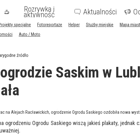
Rozrywka i
Aktualności
Og
aktywność
Projekty specjalne
Fotoreportaże
Helper
Służby miejskie
Mapa mias
homości
Auto / Moto
arygodne źródło
 ogrodzie Saskim w Lubl
ała
rac na Alejach Racławickich, ogrodzenie Ogrodu Saskiego ozdobiła nowa wys
 na ogrodzeniu Ogrodu Saskiego wiszą jakieś plakaty, jednak 
uważniej.