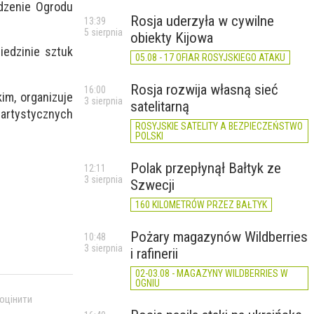
odzenie Ogrodu
Rosja uderzyła w cywilne
13:39
5 sierpnia
obiekty Kijowa
iedzinie sztuk
05.08 - 17 OFIAR ROSYJSKIEGO ATAKU
Rosja rozwija własną sieć
16:00
kim, organizuje
3 sierpnia
satelitarną
 artystycznych
ROSYJSKIE SATELITY A BEZPIECZEŃSTWO
POLSKI
Polak przepłynął Bałtyk ze
12:11
3 sierpnia
Szwecji
160 KILOMETRÓW PRZEZ BAŁTYK
Pożary magazynów Wildberries
10:48
3 sierpnia
i rafinerii
02-03.08 - MAGAZYNY WILDBERRIES W
OGNIU
 оцінити