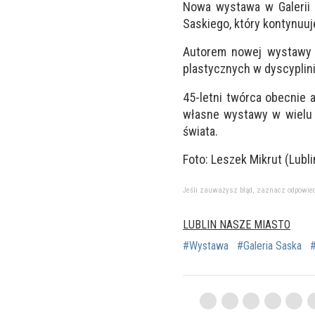
Nowa wystawa w Galerii S
Saskiego, który kontynuuje
Autorem nowej wystawy je
plastycznych w dyscyplini
45-letni twórca
obecnie a
własne wystawy w wielu k
świata.
Foto: Leszek Mikrut (Lubl
Jeśli zauważysz błąd, zaznacz odpowiedni 
LUBLIN NASZE MIASTO
#Wystawa
#Galeria Saska
#