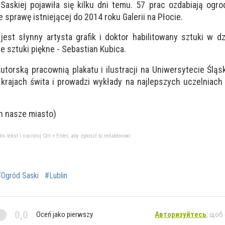
askiej pojawiła się kilku dni temu. 57 prac ozdabiają ogr
 sprawę istniejącej do 2014 roku Galerii na Płocie.
st słynny artysta grafik i doktor habilitowany sztuki w dz
e sztuki piękne - Sebastian Kubica.
utorską pracownią plakatu i ilustracji na Uniwersytecie Śląs
rajach świta i prowadzi wykłady na najlepszych uczelniach
in nasze miasto)
tekst i naciśnij Ctrl + Enter, aby zgłosić to redaktorowi
Ogród Saski
#Lublin
0,0
Oceń jako pierwszy
Авторизуйтесь
, щоб