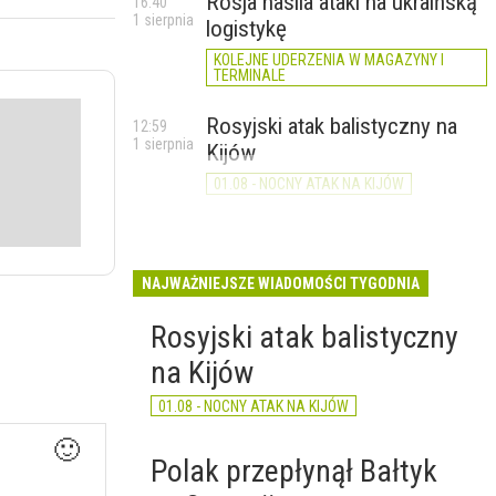
Rosja nasila ataki na ukraińską
16:40
1 sierpnia
logistykę
KOLEJNE UDERZENIA W MAGAZYNY I
TERMINALE
Rosyjski atak balistyczny na
12:59
1 sierpnia
Kijów
01.08 - NOCNY ATAK NA KIJÓW
NAJWAŻNIEJSZE WIADOMOŚCI TYGODNIA
Rosyjski atak balistyczny
na Kijów
01.08 - NOCNY ATAK NA KIJÓW
🙂
Polak przepłynął Bałtyk