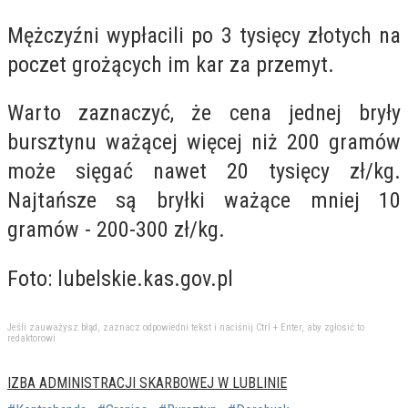
Mężczyźni wypłacili po 3 tysięcy złotych na
poczet grożących im kar za przemyt.
Warto zaznaczyć, że cena jednej bryły
bursztynu ważącej więcej niż 200 gramów
może sięgać nawet 20 tysięcy zł/kg.
Najtańsze są bryłki ważące mniej 10
gramów - 200-300 zł/kg.
Foto: lubelskie.kas.gov.pl
Jeśli zauważysz błąd, zaznacz odpowiedni tekst i naciśnij Ctrl + Enter, aby zgłosić to
redaktorowi
IZBA ADMINISTRACJI SKARBOWEJ W LUBLINIE