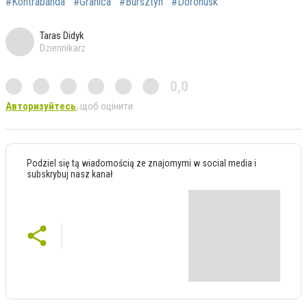
#Kontrabanda
#Granica
#Bursztyn
#Dorohusk
Taras Didyk
Dziennikarz
0,0
Авторизуйтесь
, щоб оцінити
Podziel się tą wiadomością ze znajomymi w social media i
subskrybuj nasz kanał