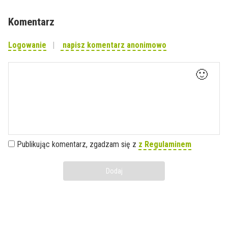
Komentarz
Logowanie
napisz komentarz anonimowo
🙂
Publikując komentarz, zgadzam się z
z Regulaminem
Dodaj