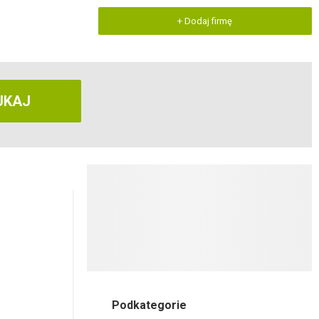
+ Dodaj firmę
UKAJ
Podkategorie