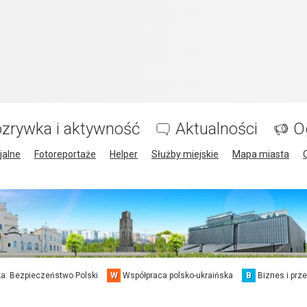
zrywka i aktywność
Aktualności
O
jalne
Fotoreportaże
Helper
Służby miejskie
Mapa miasta
a: Bezpieczeństwo Polski
W
Współpraca polsko-ukraińska
B
Biznes i prz