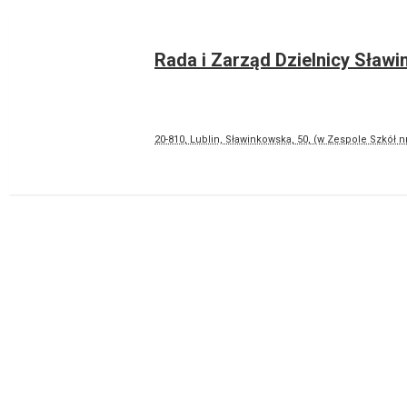
Rada i Zarząd Dzielnicy Sławi
20-810, Lublin, Sławinkowska, 50, (w Zespole Szkół nr