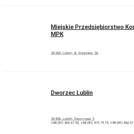
Miejskie Przedsiębiorstwo Ko
MPK
20-260, Lublin, A. Grygowej, 56
Dworzec Lublin
20-406, Lublin, Dworcowa, 2
+48 (81) 466 67 00
,
+48 (81) 475 79 15
,
+48 (81) 466 67