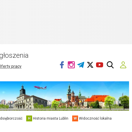
głoszenia
Oferty pracy
edsiębiorczość
H
Historia miasta Lublin
W
Widoczność lokalna