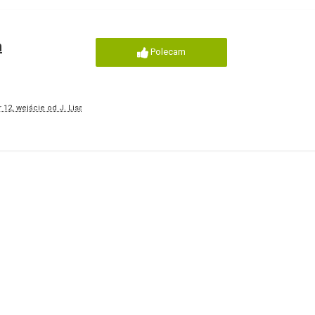
n
Polecam
 12, wejście od J. Lisa)