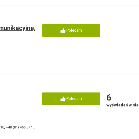
munikacyjne,
Polecam
6
Polecam
wyświetleń w si
 10
,
+48 (81) 466 67 11
,
+48 (81) 466 67 15