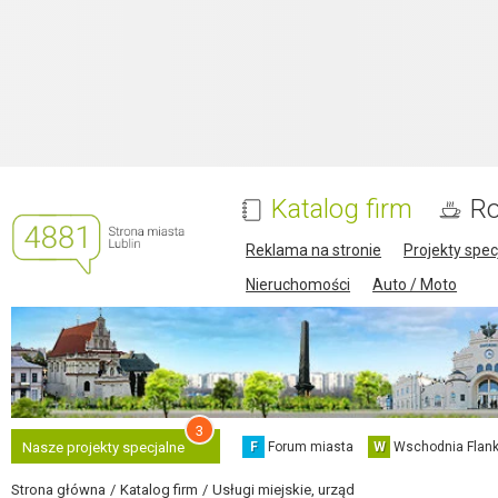
Katalog firm
Ro
Reklama na stronie
Projekty spec
Nieruchomości
Auto / Moto
3
F
Forum miasta
W
Wschodnia Flank
Nasze projekty specjalne
Strona główna
Katalog firm
Usługi miejskie, urząd