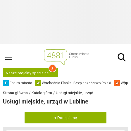
3
Nasze projekty specjalne
F
Forum miasta
W
Wschodnia Flanka: Bezpieczeństwo Polski
W
Współ
Strona główna
Katalog firm
Usługi miejskie, urząd
Usługi miejskie, urząd w Lubline
+ Dodaj firmę