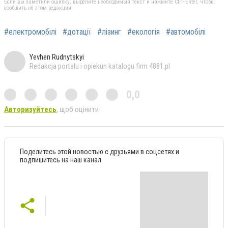
Если вы заметили ошибку, выделите необходимый текст и нажмите Ctrl+Enter, чтобы
сообщить об этом редакции
#електромобілі
#дотації
#лізинг
#екологія
#автомобілі
Yevhen Rudnytskyi
Redakcja portalu i opiekun katalogu firm 4881.pl
0,0
Авторизуйтесь
, щоб оцінити
Поделитесь этой новостью с друзьями в соцсетях и
подпишитесь на наш канал