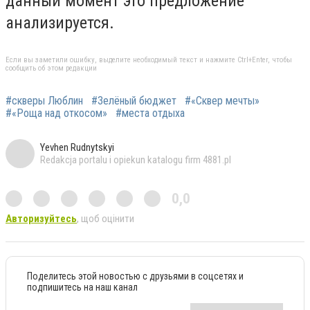
данный момент это предложение
анализируется.
Если вы заметили ошибку, выделите необходимый текст и нажмите Ctrl+Enter, чтобы
сообщить об этом редакции
#скверы Люблин
#Зелёный бюджет
#«Сквер мечты»
#«Роща над откосом»
#места отдыха
Yevhen Rudnytskyi
Redakcja portalu i opiekun katalogu firm 4881.pl
0,0
Авторизуйтесь
, щоб оцінити
Поделитесь этой новостью с друзьями в соцсетях и
подпишитесь на наш канал