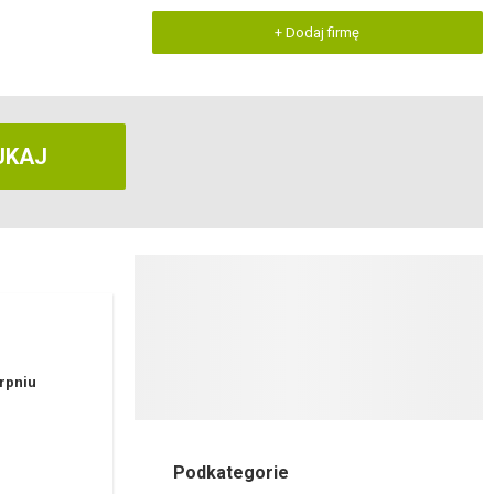
+ Dodaj firmę
UKAJ
erpniu
Podkategorie