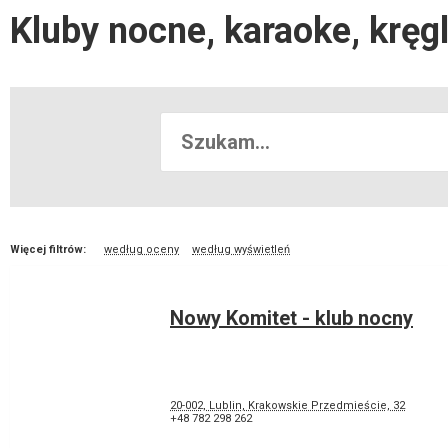
Kluby nocne, karaoke, kręgl
Więcej filtrów:
według oceny
według wyświetleń
Nowy Komitet - klub nocny
20-002, Lublin, Krakowskie Przedmieście, 32
+48 782 298 262