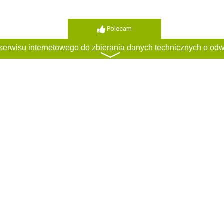
Polecam
〉
Polecam