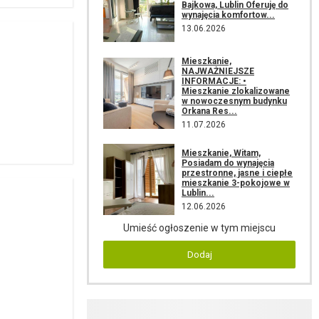
Bajkowa, Lublin Oferuję do
wynajęcia komfortow...
13.06.2026
Mieszkanie,
NAJWAŻNIEJSZE
INFORMACJE: •
Mieszkanie zlokalizowane
w nowoczesnym budynku
Orkana Res...
11.07.2026
Mieszkanie, Witam,
Posiadam do wynajęcia
przestronne, jasne i ciepłe
mieszkanie 3-pokojowe w
Lublin...
12.06.2026
Umieść ogłoszenie w tym miejscu
Dodaj