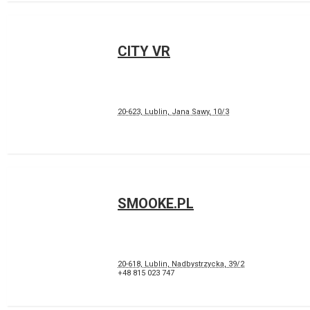
CITY VR
20-623, Lublin, Jana Sawy, 10/3
SMOOKE.PL
20-618, Lublin, Nadbystrzycka, 39/2
+48 815 023 747