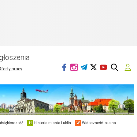
głoszenia
Oferty pracy
edsiębiorczość
H
Historia miasta Lublin
W
Widoczność lokalna