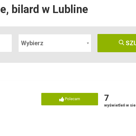
e, bilard w Lubline
Wybierz
SZ
7
Polecam
wyświetleń w si