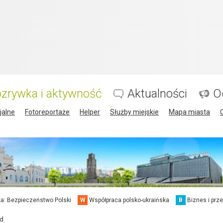
zrywka i aktywność
Aktualności
O
jalne
Fotoreportaże
Helper
Służby miejskie
Mapa miasta
a: Bezpieczeństwo Polski
W
Współpraca polsko-ukraińska
B
Biznes i prz
rd