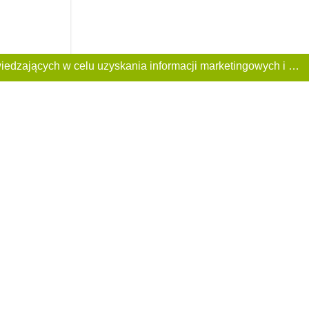
Ta Strona używa plików «cookies». Portal korzysta również z serwisu internetowego do zbierania danych technicznych o odwiedzających w celu uzyskania informacji marketingowych i statystycznych. Warunki przetwarzania danych odwiedzających Stronę, patrz: