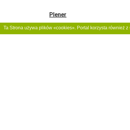
Plener
20-407, Lublin, aleja Józefa Piłsudskiego , 22
+48 601 552 013
The Mist Club
20-022, Lublin, ulica Okopowa , 5