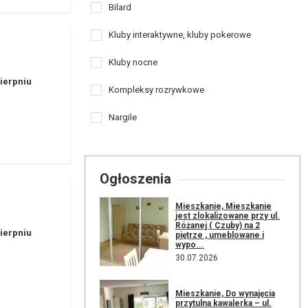
Bilard
Kluby interaktywne, kluby pokerowe
Kluby nocne
sierpniu
Kompleksy rozrywkowe
Nargile
Ogłoszenia
Mieszkanie, Mieszkanie
jest zlokalizowane przy ul.
Różanej ( Czuby) na 2
sierpniu
piętrze , umeblowane i
wypo...
30.07.2026
Mieszkanie, Do wynajęcia
przytulna kawalerka – ul.