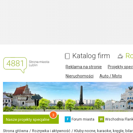
Katalog firm
Ro
Reklama na stronie
Projekty spec
Nieruchomości
Auto / Moto
3
F
Forum miasta
W
Wschodnia Flank
Nasze projekty specjalne
Strona główna
Rozrywka i aktywność
Kluby nocne, karaoke, kręgle, bila