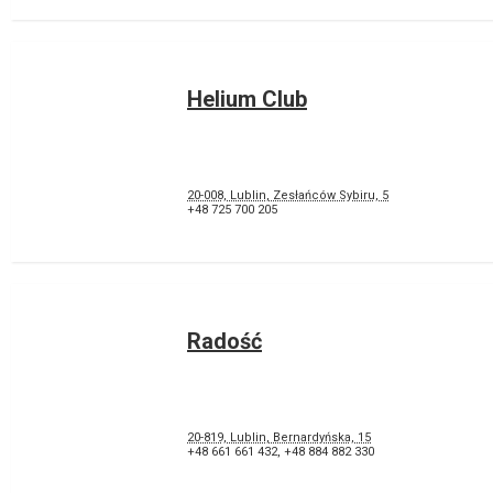
Helium Club
20-008, Lublin, Zesłańców Sybiru, 5
+48 725 700 205
Radość
20-819, Lublin, Bernardyńska, 15
+48 661 661 432
,
+48 884 882 330