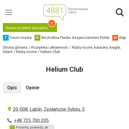
3
Nasze projekty specjalne
F
Forum miasta
W
Wschodnia Flanka: Bezpieczeństwo Polski
W
Współ
Strona główna
Rozrywka i aktywność
Kluby nocne, karaoke, kręgle,
bilard
Kluby nocne
Helium Club
Helium Club
Opis
Opinie
20-008, Lublin, Zesłańców Sybiru, 5
+48 725 700 205
Prosimy, powiedz, że