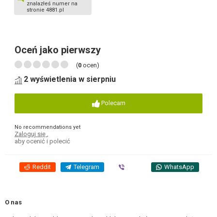
znalazłeś numer na
stronie 4881.pl
Oceń jako pierwszy
(
0
ocen)
2 wyświetlenia w sierpniu
Polecam
No recommendations yet
Zaloguj się
,
aby ocenić i polecić
Reddit
Telegram
Viber
WhatsApp
O nas