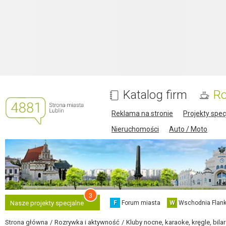
Katalog firm
Ro
Reklama na stronie
Projekty spec
Nieruchomości
Auto / Moto
3
F
Forum miasta
W
Wschodnia Flank
Nasze projekty specjalne
Strona główna
Rozrywka i aktywność
Kluby nocne, karaoke, kręgle, bila