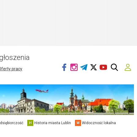
głoszenia
Oferty pracy
edsiębiorczość
H
Historia miasta Lublin
W
Widoczność lokalna