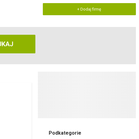
+ Dodaj firmę
UKAJ
Podkategorie