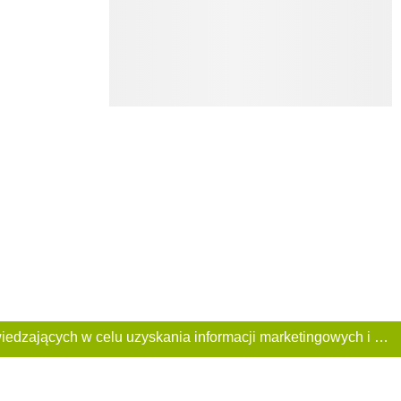
Ta Strona używa plików «cookies». Portal korzysta również z serwisu internetowego do zbierania danych technicznych o odwiedzających w celu uzyskania informacji marketingowych i statystycznych. Warunki przetwarzania danych odwiedzających Stronę, patrz: