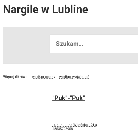
Nargile w Lubline
Więcej filtrów:
według oceny
według wyświetleń
"Puk"-"Puk"
Lublin, ulica Wileńska , 21-а
48535725958