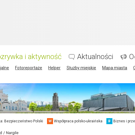
zrywka i aktywność
Aktualności
O
jalne
Fotoreportaże
Helper
Służby miejskie
Mapa miasta
a: Bezpieczeństwo Polski
W
Współpraca polsko-ukraińska
B
Biznes i prz
rd
Nargile