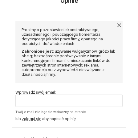
Opinie
Prosimy o pozostawienie konstruktywnego,
uzasadnionego i pouczającego komentarza
dotyczącego jakości pracy firmy, opartego na
osobistych doświadczeniach.
Zabronione jest:
używanie wulgaryzmów, gróźb lub
obelg; bezpośrednie porównywanie z innymi
konkurencyjnymi firmami; umieszczanie linków do
zewnętrznych stron internetowych; reklama,
autopromocja oraz wypowiedzi niezwiązane z
działalnością firmy.
Wprowadź swój email:
Twój e-mail nie będzie widoczny na stronie
lub
zaloguj się
aby napisać opinię