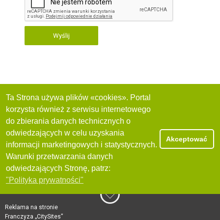
Wyślij
Ta Strona używa plików «cookies». Portal
korzysta również z serwisu internetowego
do zbierania danych technicznych o
odwiedzających w celu uzyskania
Akceptować
informacji marketingowych i statystycznych.
Warunki przetwarzania danych
odwiedzających Stronę, patrz:
"Polityka prywatności"
Reklama na stronie
Franczyza „CitySites”