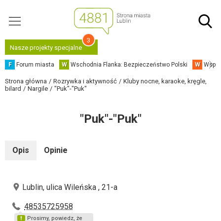
3
Nasze projekty specjalne
F
Forum miasta
W
Wschodnia Flanka: Bezpieczeństwo Polski
W
Współ
Strona główna
Rozrywka i aktywność
Kluby nocne, karaoke, kręgle,
bilard
Nargile
"Puk"-"Puk"
"Puk"-"Puk"
Opis
Opinie
Lublin, ulica Wileńska , 21-а
48535725958
Prosimy, powiedz, że