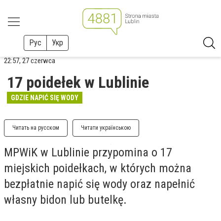
Рус
Укр
22:57, 27 czerwca
17 poidełek w Lublinie
GDZIE NAPIĆ SIĘ WODY
Читать на русском
Читати українською
MPWiK w Lublinie przypomina o 17
miejskich poidełkach, w których można
bezpłatnie napić się wody oraz napełnić
własny bidon lub butelkę.