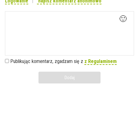
Logowanie
napisz komentarz anonimowo
🙂
Publikując komentarz, zgadzam się z
z Regulaminem
Dodaj