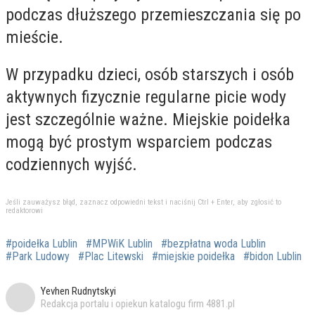
podczas dłuższego przemieszczania się po
mieście.
W przypadku dzieci, osób starszych i osób
aktywnych fizycznie regularne picie wody
jest szczególnie ważne. Miejskie poidełka
mogą być prostym wsparciem podczas
codziennych wyjść.
Jeśli zauważysz błąd, zaznacz odpowiedni tekst i naciśnij Ctrl + Enter, aby zgłosić to
redaktorowi
#poidełka Lublin
#MPWiK Lublin
#bezpłatna woda Lublin
#Park Ludowy
#Plac Litewski
#miejskie poidełka
#bidon Lublin
Yevhen Rudnytskyi
Redakcja portalu i opiekun katalogu firm 4881.pl