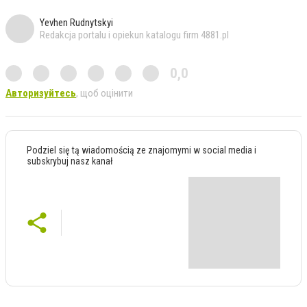
Yevhen Rudnytskyi
Redakcja portalu i opiekun katalogu firm 4881.pl
0,0
Авторизуйтесь
, щоб оцінити
Podziel się tą wiadomością ze znajomymi w social media i
subskrybuj nasz kanał