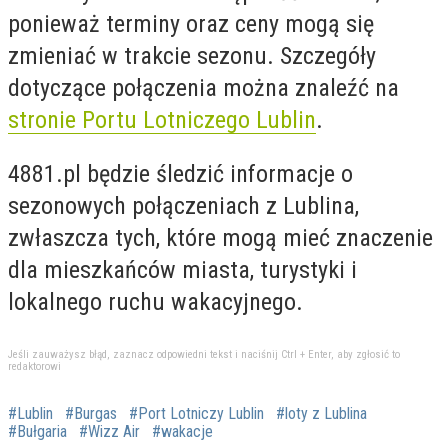
ponieważ terminy oraz ceny mogą się
zmieniać w trakcie sezonu. Szczegóły
dotyczące połączenia można znaleźć na
stronie Portu Lotniczego Lublin
.
4881.pl będzie śledzić informacje o
sezonowych połączeniach z Lublina,
zwłaszcza tych, które mogą mieć znaczenie
dla mieszkańców miasta, turystyki i
lokalnego ruchu wakacyjnego.
Jeśli zauważysz błąd, zaznacz odpowiedni tekst i naciśnij Ctrl + Enter, aby zgłosić to
redaktorowi
#Lublin
#Burgas
#Port Lotniczy Lublin
#loty z Lublina
#Bułgaria
#Wizz Air
#wakacje