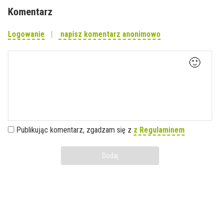
Komentarz
Logowanie
napisz komentarz anonimowo
🙂
Publikując komentarz, zgadzam się z
z Regulaminem
Dodaj