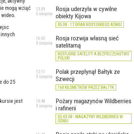
cje, aktywny
sie mogą wziąć
Rosja uderzyła w cywilne
13:39
5 sierpnia
 wideo.
obiekty Kijowa
05.08 - 17 OFIAR ROSYJSKIEGO ATAKU
ejsc
 innych
Rosja rozwija własną sieć
16:00
3 sierpnia
satelitarną
ROSYJSKIE SATELITY A BEZPIECZEŃSTWO
POLSKI
Polak przepłynął Bałtyk ze
12:11
3 sierpnia
Szwecji
e do 25
160 KILOMETRÓW PRZEZ BAŁTYK
Pożary magazynów Wildberries
kursie jest
10:48
3 sierpnia
i rafinerii
02-03.08 - MAGAZYNY WILDBERRIES W
OGNIU