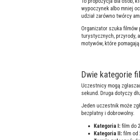
To propozycja dla osób, k
wypoczynek albo mniej oc
udział zarówno twórcy am
Organizator szuka filmów
turystycznych, przyrody, 
motywów, które pomagają 
Dwie kategorie f
Uczestnicy mogą zgłaszać
sekund. Druga dotyczy dłu
Jeden uczestnik może zgło
bezpłatny i dobrowolny.
Kategoria I:
film do 
Kategoria II:
film od