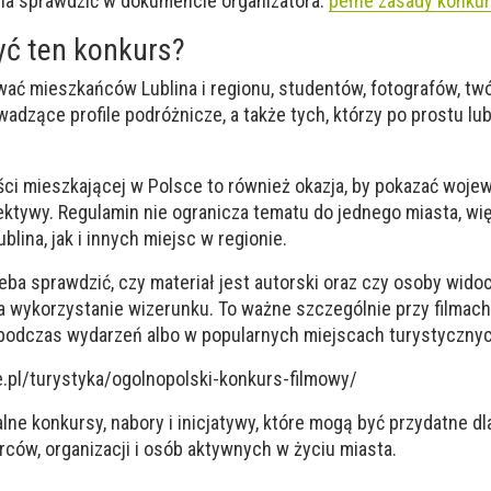
na sprawdzić w dokumencie organizatora:
pełne zasady konku
yć ten konkurs?
ać mieszkańców Lublina i regionu, studentów, fotografów, t
adzące profile podróżnicze, a także tych, którzy po prostu lu
ści mieszkającej w Polsce to również okazja, by pokazać woj
ektywy. Regulamin nie ogranicza tematu do jednego miasta, wię
lina, jak i innych miejsc w regionie.
eba sprawdzić, czy materiał jest autorski oraz czy osoby wido
na wykorzystanie wizerunku. To ważne szczególnie przy filma
, podczas wydarzeń albo w popularnych miejscach turystycznyc
e.pl/turystyka/ogolnopolski-konkurs-filmowy/
alne konkursy, nabory i inicjatywy, które mogą być przydatne dl
ców, organizacji i osób aktywnych w życiu miasta.