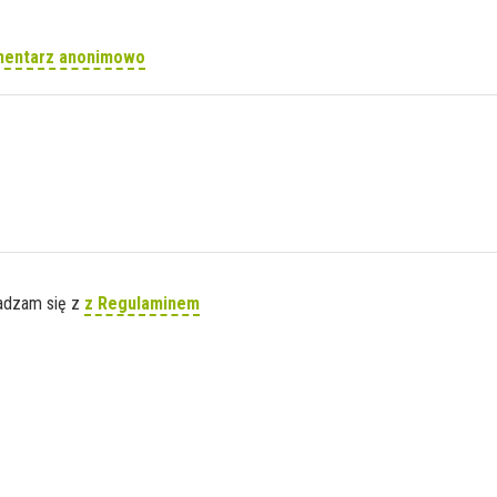
mentarz anonimowo
gadzam się z
z Regulaminem