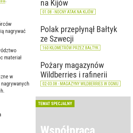
rsu
.
na Kijów
01.08 - NOCNY ATAK NA KIJÓW
wórców
Polak przepłynął Bałtyk
bią nagrywać
ze Szwecji
160 KILOMETRÓW PRZEZ BAŁTYK
ewództwo
c materiał
Pożary magazynów
Wildberries i rafinerii
czne w
ch nagrywanych
02-03.08 - MAGAZYNY WILDBERRIES W OGNIU
h.
TEMAT SPECJALNY
a
Współpraca