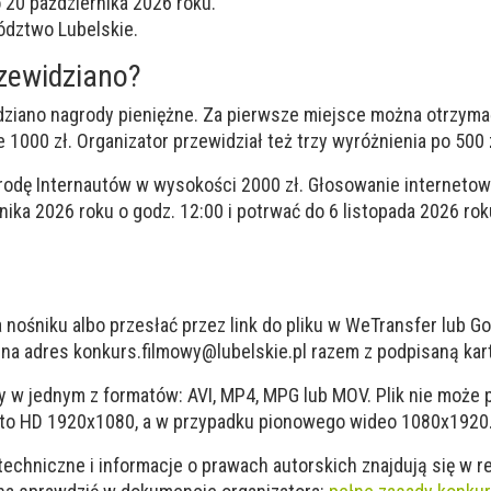
 20 października 2026 roku.
dztwo Lubelskie.
zewidziano?
dziano nagrody pieniężne. Za pierwsze miejsce można otrzymać
ie 1000 zł. Organizator przewidział też trzy wyróżnienia po 500 
odę Internautów w wysokości 2000 zł. Głosowanie interneto
nika 2026 roku o godz. 12:00 i potrwać do 6 listopada 2026 rok
nośniku albo przesłać przez link do pliku w WeTransfer lub Go
 na adres
konkurs.filmowy@lubelskie.pl
razem z podpisaną kart
y w jednym z formatów: AVI, MP4, MPG lub MOV. Plik nie może 
 to HD 1920x1080, a w przypadku pionowego wideo 1080x1920
echniczne i informacje o prawach autorskich znajdują się w r