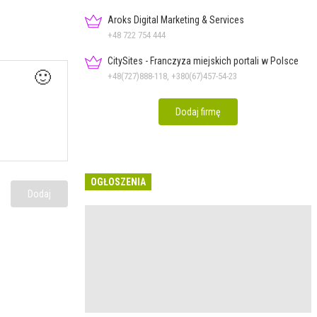
Aroks Digital Marketing & Services
+48 722 754 444
CitySites - Franczyza miejskich portali w Polsce
🙂
+48(727)888-118, +380(67)457-54-23
Dodaj firmę
OGŁOSZENIA
Dodaj