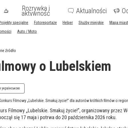
Rozrywka i
Aktualności
Og
aktywność
Projekty specjalne
Fotoreportaże
Helper
Służby miejskie
Mapa mias
homości
Auto / Moto
ne źródło
ilmowy o Lubelskiem
и українською
Konkurs Filmowy „Lubelskie. Smakuj życie!” dla autorów krótkich filmów o regio
kurs Filmowy „Lubelskie. Smakuj życie!”, organizowany przez
począł się 17 maja i potrwa do 20 października 2026 roku.