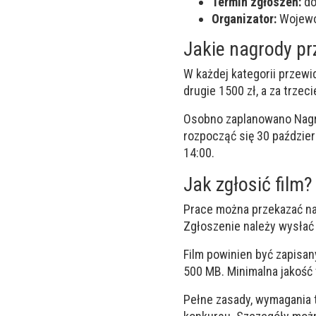
Termin zgłoszeń:
do
Organizator:
Wojewó
Jakie nagrody pr
W każdej kategorii przewi
drugie 1500 zł, a za trzec
Osobno zaplanowano Nagr
rozpocząć się 30 paździer
14:00.
Jak zgłosić film?
Prace można przekazać na 
Zgłoszenie należy wysłać
Film powinien być zapisan
500 MB. Minimalna jakość
Pełne zasady, wymagania t