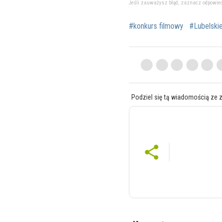
Jeśli zauważysz błąd, zaznacz odpowiedni 
#konkurs filmowy
#Lubelski
Podziel się tą wiadomością ze 