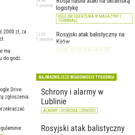
Rosja nasila ataki na ukraińską
16:40
1 sierpnia
logistykę
KOLEJNE UDERZENIA W MAGAZYNY I
TERMINALE
 2000 zł, za
Rosyjski atak balistyczny na
12:59
zł.
1 sierpnia
Kijów
we ma
01.08 - NOCNY ATAK NA KIJÓW
u do godz.
NAJWAŻNIEJSZE WIADOMOŚCI TYGODNIA
ogle Drive.
Schrony i alarmy w
ą zgłoszenia.
Lublinie
przekraczać
ALARMY I OCHRONA LUDNOŚCI
.
Rosyjski atak balistyczny
egulaminie