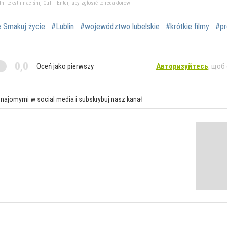
tekst i naciśnij Ctrl + Enter, aby zgłosić to redaktorowi
e Smakuj życie
#Lublin
#województwo lubelskie
#krótkie filmy
#pr
0,0
Oceń jako pierwszy
Авторизуйтесь
, щоб
znajomymi w social media i subskrybuj nasz kanał