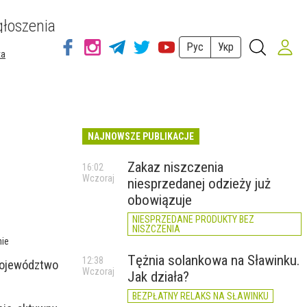
łoszenia
Рус
Укр
ta
NAJNOWSZE PUBLIKACJE
Zakaz niszczenia
16:02
Wczoraj
niesprzedanej odzieży już
obowiązuje
NIESPRZEDANE PRODUKTY BEZ
NISZCZENIA
nie
Tężnia solankowa na Sławinku.
12:38
 Województwo
Wczoraj
Jak działa?
BEZPŁATNY RELAKS NA SŁAWINKU