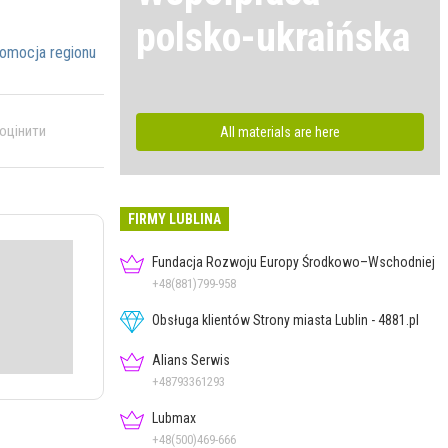
polsko-ukraińska
omocja regionu
 оцінити
All materials are here
FIRMY LUBLINA
Fundacja Rozwoju Europy Środkowo–Wschodniej
+48(881)799-958
Obsługa klientów Strony miasta Lublin - 4881.pl
Alians Serwis
+48793361293
Lubmax
+48(500)469-666