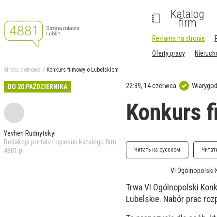
Katalog
firm
Reklama na stronie
Oferty pracy
Nieruc
Strona domowa
Konkurs filmowy o Lubelskiem
22:39, 14 czerwca
Wiarygod
DO 20 PAŹDZIERNIKA
Konkurs f
Yevhen Rudnytskyi
Redakcja portalu i opiekun katalogu firm
4881.pl
Читать на русском
Читат
VI Ogólnopolski 
Trwa VI Ogólnopolski Kon
Lubelskie. Nabór prac roz