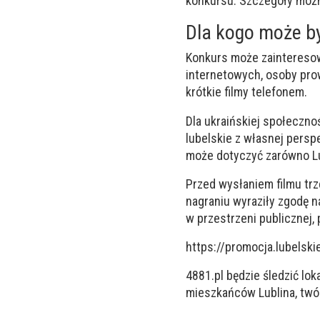
konkursu. Szczegóły moż
Dla kogo może b
Konkurs może zainteresow
internetowych, osoby prow
krótkie filmy telefonem.
Dla ukraińskiej społeczno
lubelskie z własnej persp
może dotyczyć zarówno Lub
Przed wysłaniem filmu trz
nagraniu wyraziły zgodę 
w przestrzeni publicznej
https://promocja.lubelski
4881.pl będzie śledzić lok
mieszkańców Lublina, twór