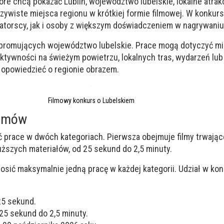
tóre chcą pokazać Lublin, województwo lubelskie, lokalne atrak
zywiste miejsca regionu w krótkiej formie filmowej. W konkur
atorscy, jak i osoby z większym doświadczeniem w nagrywaniu
 promujących województwo lubelskie. Prace mogą dotyczyć mi
aktywności na świeżym powietrzu, lokalnych tras, wydarzeń lub
opowiedzieć o regionie obrazem.
Filmowy konkurs o Lubelskiem
ilmów
 prace w dwóch kategoriach. Pierwsza obejmuje filmy trwając
ższych materiałów, od 25 sekund do 2,5 minuty.
sić maksymalnie jedną pracę w każdej kategorii. Udział w kon
25 sekund.
 25 sekund do 2,5 minuty.