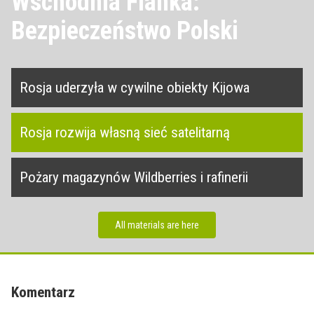
Wschodnia Flanka:
Bezpieczeństwo Polski
Rosja uderzyła w cywilne obiekty Kijowa
Rosja rozwija własną sieć satelitarną
Pożary magazynów Wildberries i rafinerii
All materials are here
Komentarz