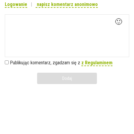
Logowanie
napisz komentarz anonimowo
🙂
Publikując komentarz, zgadzam się z
z Regulaminem
Dodaj