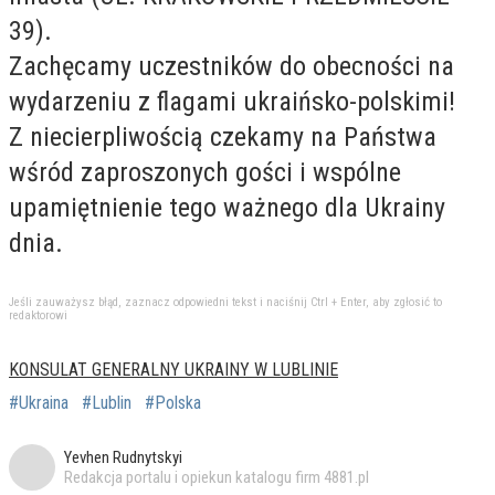
39).
Zachęcamy uczestników do obecności na
wydarzeniu z flagami ukraińsko-polskimi!
Z niecierpliwością czekamy na Państwa
wśród zaproszonych gości i wspólne
upamiętnienie tego ważnego dla Ukrainy
dnia.
Jeśli zauważysz błąd, zaznacz odpowiedni tekst i naciśnij Ctrl + Enter, aby zgłosić to
redaktorowi
KONSULAT GENERALNY UKRAINY W LUBLINIE
#Ukraina
#Lublin
#Polska
Yevhen Rudnytskyi
Redakcja portalu i opiekun katalogu firm 4881.pl