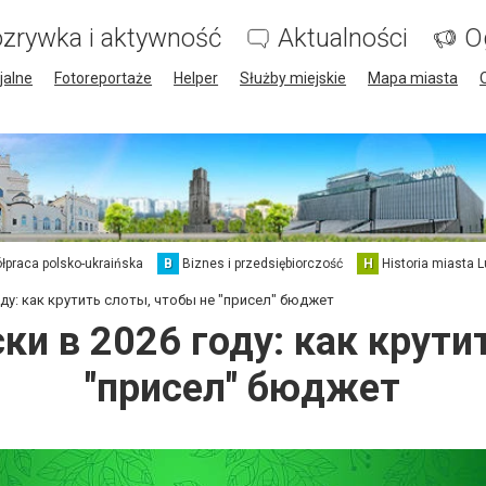
zrywka i aktywność
Aktualności
O
jalne
Fotoreportaże
Helper
Służby miejskie
Mapa miasta
łpraca polsko-ukraińska
B
Biznes i przedsiębiorczość
H
Historia miasta L
оду: как крутить слоты, чтобы не "присел" бюджет
ки в 2026 году: как крути
"присел" бюджет