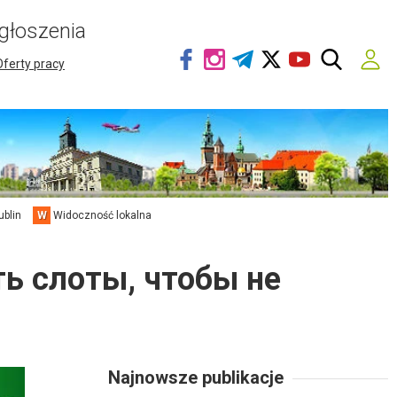
głoszenia
Oferty pracy
ublin
W
Widoczność lokalna
ть слоты, чтобы не
Najnowsze publikacje