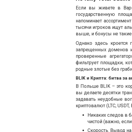
Если вы живете в Вар
государственную площа
напоминает ассортимент
тысячи игроков ищут аль
выше, и бонусы не такие
Однако здесь кроется 
запрещенных доменов и
проверенные агрегато
фильтрует площадки, ко
родные злотые без граб
BLIK и Крипта: битва за
В Польше BLIK – это кор
вы делаете десятки тран
задавать неудобные воп
криптовалют (LTC, USDT, 
Никаких следов в б
чистой (важно, если
Скорость. Вывод на