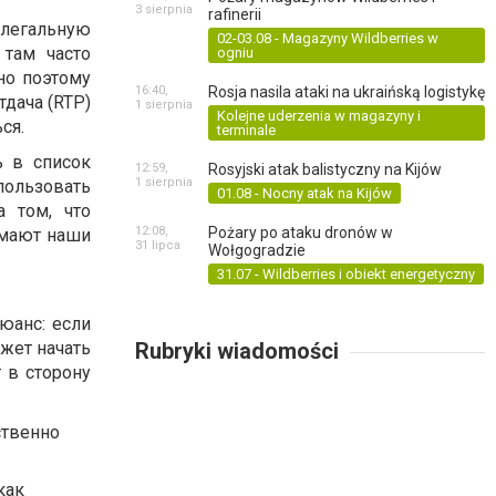
3 sierpnia
rafinerii
легальную
02-03.08 - Magazyny Wildberries w
 там часто
ogniu
но поэтому
16:40,
Rosja nasila ataki na ukraińską logistykę
тдача (RTP)
1 sierpnia
Kolejne uderzenia w magazyny i
ся.
terminale
ь в список
12:59,
Rosyjski atak balistyczny na Kijów
1 sierpnia
пользовать
01.08 - Nocny atak na Kijów
а том, что
12:08,
Pożary po ataku dronów w
имают наши
31 lipca
Wołgogradzie
31.07 - Wildberries i obiekt energetyczny
нюанс: если
ожет начать
Rubryki wiadomości
 в сторону
ственно
как