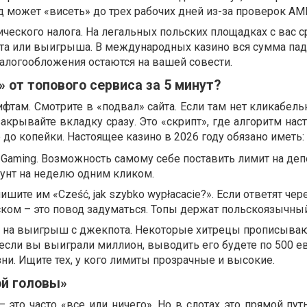
 может «висеть» до трех рабочих дней из-за проверок AM
ического налога. На легальных польских площадках с вас с
та или выигрыша. В международных казино вся сумма пад
налогообложения остаются на вашей совести.
» от топового сервиса за 5 минут?
там. Смотрите в «подвал» сайта. Если там нет кликабель
акрывайте вкладку сразу. Это «скрипт», где алгоритм наст
 до копейки. Настоящее казино в 2026 году обязано иметь:
 Gaming. Возможность самому себе поставить лимит на деп
унт на неделю одним кликом.
ишите им «Cześć, jak szybko wypłacacie?». Если ответят чер
ком – это повод задуматься. Топы держат польскоязычный
в на выигрыш с джекпота. Некоторые хитрецы прописыва
 если вы выиграли миллион, выводить его будете по 500 е
ни. Ищите тех, у кого лимиты прозрачные и высокие.
ой головы»
 это часто «все или ничего». Но в слотах это прямой пут