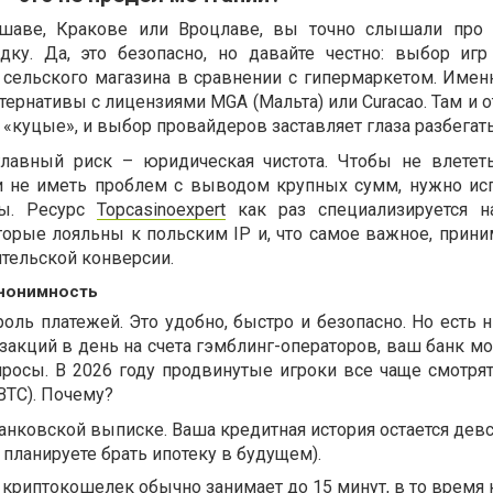
шаве, Кракове или Вроцлаве, вы точно слышали про 
дку. Да, это безопасно, но давайте честно: выбор игр
 сельского магазина в сравнении с гипермаркетом. Имен
тернативы с лицензиями MGA (Мальта) или Curacao. Там и о
 «куцые», и выбор провайдеров заставляет глаза разбегать
главный риск – юридическая чистота. Чтобы не влетет
 не иметь проблем с выводом крупных сумм, нужно ис
ры. Ресурс
Topcasinoexpert
как раз специализируется н
торые лояльны к польским IP и, что самое важное, прин
ительской конверсии.
 анонимность
оль платежей. Это удобно, быстро и безопасно. Но есть 
закций в день на счета гэмблинг-операторов, ваш банк м
росы. В 2026 году продвинутые игроки все чаще смотрят
BTC). Почему?
анковской выписке. Ваша кредитная история остается дев
 планируете брать ипотеку в будущем).
 криптокошелек обычно занимает до 15 минут, в то время 