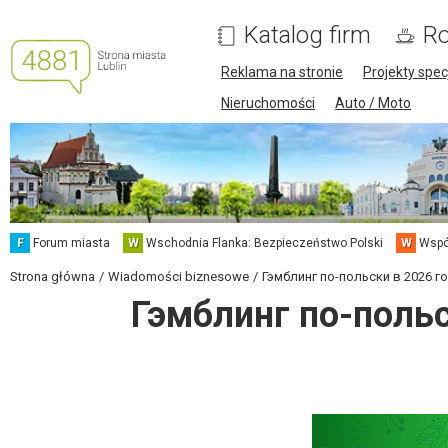
Katalog firm
Ro
Reklama na stronie
Projekty spec
Nieruchomości
Auto / Moto
F
Forum miasta
W
Wschodnia Flanka: Bezpieczeństwo Polski
W
Wspó
Strona główna
Wiadomości biznesowe
Гэмблинг по-польски в 2026 г
Гэмблинг по-польс