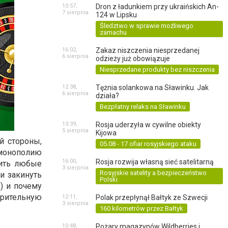
10:57,
Dron z ładunkiem przy ukraińskich An-
7 sierpnia
124 w Lipsku
Śledztwo w sprawie możliwego
zamachu
16:02,
Zakaz niszczenia niesprzedanej
6 sierpnia
odzieży już obowiązuje
Niesprzedane produkty bez niszczenia
12:38,
Tężnia solankowa na Sławinku. Jak
6 sierpnia
działa?
Bezpłatny relaks na Sławinku
13:39,
Rosja uderzyła w cywilne obiekty
5 sierpnia
Kijowa
й стороны,
05.08 - 17 ofiar rosyjskiego ataku
 монополию
16:00,
Rosja rozwija własną sieć satelitarną
дить любые
3 sierpnia
Rosyjskie satelity a bezpieczeństwo
и закинуть
Polski
) и почему
рительную
12:11,
Polak przepłynął Bałtyk ze Szwecji
3 sierpnia
160 kilometrów przez Bałtyk
10:48,
Pożary magazynów Wildberries i