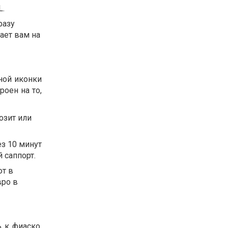
L.
разу
ает вам на
ной иконки
роен на то,
озит или
ез 10 минут
 саппорт.
ют в
вро в
ь к фиаско.