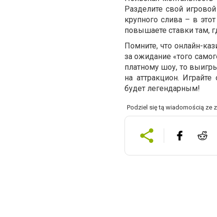
Разделите свой игровой
крупного слива – в это
повышаете ставки там, г
Помните, что онлайн-каз
за ожидание «того самог
платному шоу, то выигр
на аттракцион. Играйте
будет легендарным!
Podziel się tą wiadomością ze 