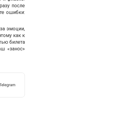
разу после
те ошибки:
 за эмоции,
этому как к
тью билета
аш «занос»