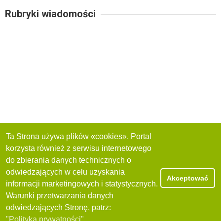
Rubryki wiadomości
Ta Strona używa plików «cookies». Portal
korzysta również z serwisu internetowego
do zbierania danych technicznych o
odwiedzających w celu uzyskania
Akceptować
informacji marketingowych i statystycznych.
Warunki przetwarzania danych
odwiedzających Stronę, patrz:
"Polityka prywatności"