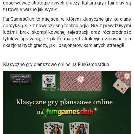
obserwować strategie innych graczy. Kultura gry i fair play są
tu równie ważne jak wynik.
FunGamesClub to miejsce, w którym klasyczne gry karciane
spotykają się z nowoczesną technologią. Gra z prawdziwymi
ludźmi, brak skomplikowanej rejestracji oraz różnorodność
tytułów sprawiają, że platforma jest atrakcyjna zarówno dla
okazjonalnych graczy, jak i pasjonatów karcianych strategii.
Klasyczne gry planszowe online na FunGamesClub