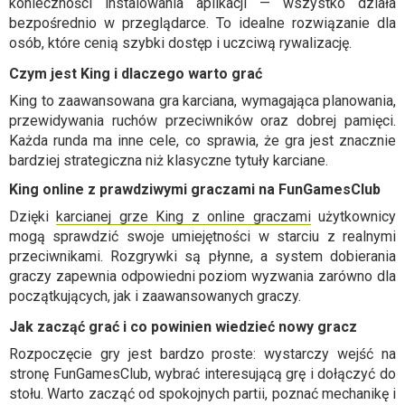
konieczności instalowania aplikacji — wszystko działa
bezpośrednio w przeglądarce. To idealne rozwiązanie dla
osób, które cenią szybki dostęp i uczciwą rywalizację.
Czym jest King i dlaczego warto grać
King to zaawansowana gra karciana, wymagająca planowania,
przewidywania ruchów przeciwników oraz dobrej pamięci.
Każda runda ma inne cele, co sprawia, że gra jest znacznie
bardziej strategiczna niż klasyczne tytuły karciane.
King online z prawdziwymi graczami na FunGamesClub
Dzięki
karcianej grze King z online graczami
użytkownicy
mogą sprawdzić swoje umiejętności w starciu z realnymi
przeciwnikami. Rozgrywki są płynne, a system dobierania
graczy zapewnia odpowiedni poziom wyzwania zarówno dla
początkujących, jak i zaawansowanych graczy.
Jak zacząć grać i co powinien wiedzieć nowy gracz
Rozpoczęcie gry jest bardzo proste: wystarczy wejść na
stronę FunGamesClub, wybrać interesującą grę i dołączyć do
stołu. Warto zacząć od spokojnych partii, poznać mechanikę i