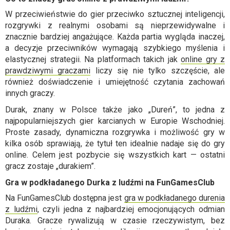
W przeciwieństwie do gier przeciwko sztucznej inteligencji,
rozgrywki z realnymi osobami są nieprzewidywalne i
znacznie bardziej angażujące. Każda partia wygląda inaczej,
a decyzje przeciwników wymagają szybkiego myślenia i
elastycznej strategii. Na platformach takich jak
online gry z
prawdziwymi graczami
liczy się nie tylko szczęście, ale
również doświadczenie i umiejętność czytania zachowań
innych graczy.
Durak, znany w Polsce także jako „Dureń”, to jedna z
najpopularniejszych gier karcianych w Europie Wschodniej.
Proste zasady, dynamiczna rozgrywka i możliwość gry w
kilka osób sprawiają, że tytuł ten idealnie nadaje się do gry
online. Celem jest pozbycie się wszystkich kart — ostatni
gracz zostaje „durakiem”.
Gra w podkładanego Durka z ludźmi na FunGamesClub
Na FunGamesClub dostępna jest
gra w podkładanego durenia
z ludźmi
, czyli jedna z najbardziej emocjonujących odmian
Duraka. Gracze rywalizują w czasie rzeczywistym, bez