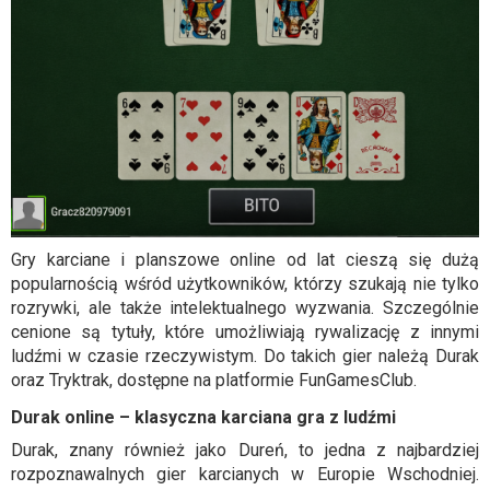
Gry karciane i planszowe online od lat cieszą się dużą
popularnością wśród użytkowników, którzy szukają nie tylko
rozrywki, ale także intelektualnego wyzwania. Szczególnie
cenione są tytuły, które umożliwiają rywalizację z innymi
ludźmi w czasie rzeczywistym. Do takich gier należą
Durak
oraz
Tryktrak
, dostępne na platformie FunGamesClub.
Durak online – klasyczna karciana gra z ludźmi
Durak, znany również jako Dureń, to jedna z najbardziej
rozpoznawalnych gier karcianych w Europie Wschodniej.