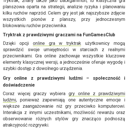
Tryktrak, znany także jako backgammon, to klasyczna gra
planszowa oparta na strategii, analizie ryzyka i planowaniu
kilku ruchów naprzód. Celem gry jest jak najszybsze zdjęcie
wszystkich pionów z planszy, przy jednoczesnym
blokowaniu ruchów przeciwnika.
Tryktrak z prawdziwymi graczami na FunGamesClub
Dzięki opcji
online gra w tryktrak
użytkownicy mogą
sprawdzić swoje umiejętności w starciach z realnymi
przeciwnikami. Gra online zachowuje wszystkie kluczowe
elementy klasycznej wersji, a jednocześnie oferuje wygodę i
szybki dostęp z dowolnego urządzenia.
Gry online z prawdziwymi ludźmi – społeczność i
doświadczenie
Coraz więcej graczy wybiera
gry online z prawdziwymi
ludźmi
, ponieważ zapewniają one autentyczne emocje i
większe zaangażowanie niż gry przeciwko komputerowi.
Interakcja z innymi uczestnikami, możliwość rewanżu oraz
obserwowanie różnych stylów gry znacząco podnoszą
atrakcyjność rozgrywki.