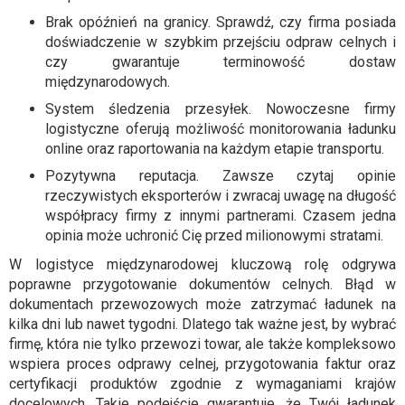
Brak opóźnień na granicy. Sprawdź, czy firma posiada
doświadczenie w szybkim przejściu odpraw celnych i
czy gwarantuje terminowość dostaw
międzynarodowych.
System śledzenia przesyłek. Nowoczesne firmy
logistyczne oferują możliwość monitorowania ładunku
online oraz raportowania na każdym etapie transportu.
Pozytywna reputacja. Zawsze czytaj opinie
rzeczywistych eksporterów i zwracaj uwagę na długość
współpracy firmy z innymi partnerami. Czasem jedna
opinia może uchronić Cię przed milionowymi stratami.
W logistyce międzynarodowej kluczową rolę odgrywa
poprawne przygotowanie dokumentów celnych. Błąd w
dokumentach przewozowych może zatrzymać ładunek na
kilka dni lub nawet tygodni. Dlatego tak ważne jest, by wybrać
firmę, która nie tylko przewozi towar, ale także kompleksowo
wspiera proces odprawy celnej, przygotowania faktur oraz
certyfikacji produktów zgodnie z wymaganiami krajów
docelowych. Takie podejście gwarantuje, że Twój ładunek