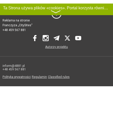
Ta Strona używa plików «cookies». Portal korzysta również z serwisu internetowego do zbierania danych technicznych o odwiedzających w celu uzyskania informacji marketingowych i statystycznych. Warunki przetwarzania danych odwiedzających Stronę, patrz:
〉
Reklama na stronie
Franczyza „CitySites”
+48 459 567 881
Autorzy projektu
inform@4881.pl
+48 459 567 881
Polityka prywatności
Regulamin
Classified rules