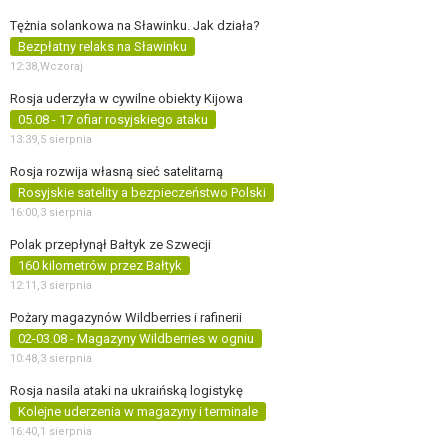
Tężnia solankowa na Sławinku. Jak działa?
Bezpłatny relaks na Sławinku
12:38,
Wczoraj
Rosja uderzyła w cywilne obiekty Kijowa
05.08 - 17 ofiar rosyjskiego ataku
13:39,
5 sierpnia
Rosja rozwija własną sieć satelitarną
Rosyjskie satelity a bezpieczeństwo Polski
16:00,
3 sierpnia
Polak przepłynął Bałtyk ze Szwecji
160 kilometrów przez Bałtyk
12:11,
3 sierpnia
Pożary magazynów Wildberries i rafinerii
02-03.08 - Magazyny Wildberries w ogniu
10:48,
3 sierpnia
Rosja nasila ataki na ukraińską logistykę
Kolejne uderzenia w magazyny i terminale
16:40,
1 sierpnia