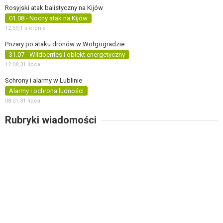
Rosyjski atak balistyczny na Kijów
01.08 - Nocny atak na Kijów
12:59,
1 sierpnia
Pożary po ataku dronów w Wołgogradzie
31.07 - Wildberries i obiekt energetyczny
12:08,
31 lipca
Schrony i alarmy w Lublinie
Alarmy i ochrona ludności
08:01,
31 lipca
Rubryki wiadomości