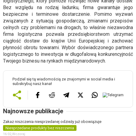
logistycznego, który pomoże rozwijać nowe kanały dostaw.
Bez względu na rodzaj ładunku, firma gwarantuje jego
bezpieczne i terminowe dostarczenie. Pomimo wyzwań
związanych z sytuacją gospodarczą, zmianami przepisów
celnych czy problemami na drogach, to właśnie niezawodna
firma logistyczna pozwala przedsiębiorstwom utrzymać
ciągłość dostaw do krajów Unii Europejskiej i zachować
płynność obrotu towarami. Wybór doświadczonego partnera
logistycznego to inwestycja w długofalową konkurencyjność
Twojego biznesu na rynkach międzynarodowych.
Podziel się tą wiadomością ze znajomymi w social media i
subskrybuj nasz kanał
Najnowsze publikacje
Zakaz niszczenia niesprzedanej odzieży już obowiązuje
Niesprzedane produkty bez niszczenia
16:02,
Wczoraj