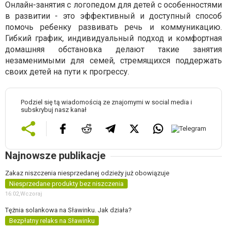
Онлайн-занятия с логопедом для детей с особенностями
в развитии - это эффективный и доступный способ
помочь ребенку развивать речь и коммуникацию.
Гибкий график, индивидуальный подход и комфортная
домашняя обстановка делают такие занятия
незаменимыми для семей, стремящихся поддержать
своих детей на пути к прогрессу.
Podziel się tą wiadomością ze znajomymi w social media i
subskrybuj nasz kanał
Najnowsze publikacje
Zakaz niszczenia niesprzedanej odzieży już obowiązuje
Niesprzedane produkty bez niszczenia
16:02,
Wczoraj
Tężnia solankowa na Sławinku. Jak działa?
Bezpłatny relaks na Sławinku