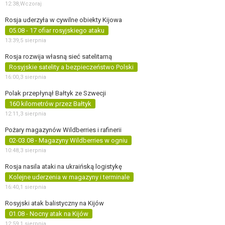
12:38,
Wczoraj
Rosja uderzyła w cywilne obiekty Kijowa
05.08 - 17 ofiar rosyjskiego ataku
13:39,
5 sierpnia
Rosja rozwija własną sieć satelitarną
Rosyjskie satelity a bezpieczeństwo Polski
16:00,
3 sierpnia
Polak przepłynął Bałtyk ze Szwecji
160 kilometrów przez Bałtyk
12:11,
3 sierpnia
Pożary magazynów Wildberries i rafinerii
02-03.08 - Magazyny Wildberries w ogniu
10:48,
3 sierpnia
Rosja nasila ataki na ukraińską logistykę
Kolejne uderzenia w magazyny i terminale
16:40,
1 sierpnia
Rosyjski atak balistyczny na Kijów
01.08 - Nocny atak na Kijów
12:59,
1 sierpnia