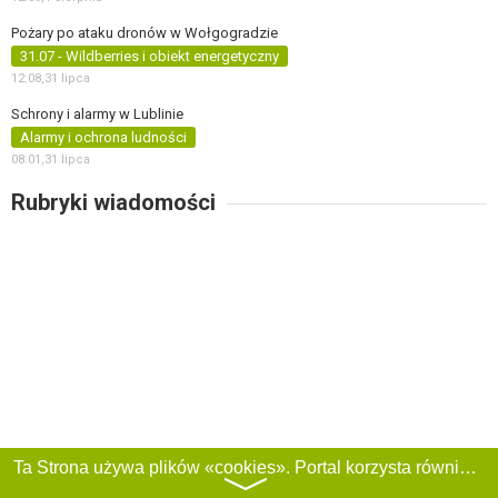
Pożary po ataku dronów w Wołgogradzie
31.07 - Wildberries i obiekt energetyczny
12:08,
31 lipca
Schrony i alarmy w Lublinie
Alarmy i ochrona ludności
08:01,
31 lipca
Rubryki wiadomości
Ta Strona używa plików «cookies». Portal korzysta również z serwisu internetowego do zbierania danych technicznych o odwiedzających w celu uzyskania informacji marketingowych i statystycznych. Warunki przetwarzania danych odwiedzających Stronę, patrz:
〉